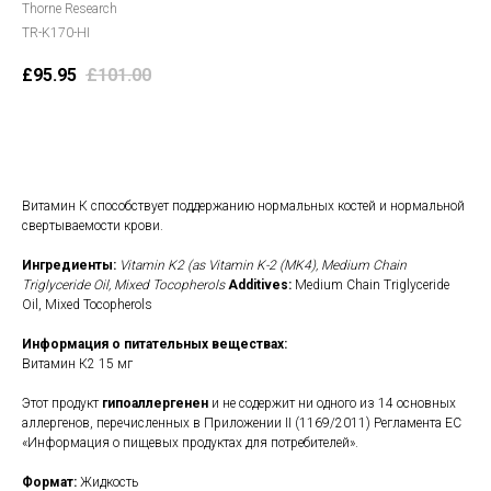
Thorne Research
TR-K170-HI
£
95.95
£
101.00
В корзину
Витамин К способствует поддержанию нормальных костей и нормальной
свертываемости крови.
Ингредиенты:
Vitamin K2 (as Vitamin K-2 (MK4), Medium Chain
Triglyceride Oil, Mixed Tocopherols
Additives:
Medium Chain Triglyceride
Oil, Mixed Tocopherols
Информация о питательных веществах:
Витамин К2 15 мг
Этот продукт
гипоаллергенен
и не содержит ни одного из 14 основных
аллергенов, перечисленных в Приложении II (1169/2011) Регламента ЕС
«Информация о пищевых продуктах для потребителей».
Формат:
Жидкость