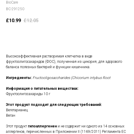
BioCare
BC-291250
£
10.99
£
12.05
В корзину
Высокоэффективная растворимая клетчатка в виде
фруктоолигосахаридов (ФОС), полученная из цикория, для здорового
баланса полезных бактерий и функции кишечника.
Ингредиенты:
Fructooligosaccharides (Chicorium intybus Root
Информация о питательных веществах:
Фруктоолигосахариды 10 г
Этот продукт подходит для следующих требований:
Вегетарианец
Веган
Этот продукт
гипоаллергенен
и не содержит ни одного из 14 основных
аллергенов, перечисленных в Приложении II (1169/2011) Регламента ЕС