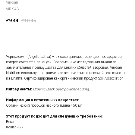
Viridian
VIR-943
£
9.44
£
10.45
В корзину
Черное семя (Nigella sativa) – высоко ценимое традиционное средство,
которое считается панацеей. Современные исследования выявили
замечательные преимущества для многих областей здоровья. Viridian
Nutrition использует органические черные семена высочайшего качества
из Египта. Сертифицирован как органический продукт Soil Association.
Ингредиенты:
Organic Black Seed powder 450mg.
Информация о питательных веществах:
Органический порошок черного тмина 450 мг
Этот продукт подходит для следующих требований:
Веган
Кошерный