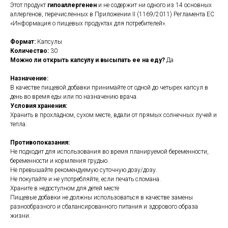
Этот продукт
гипоаллергенен
и не содержит ни одного из 14 основных
аллергенов, перечисленных в Приложении II (1169/2011) Регламента ЕС
«Информация о пищевых продуктах для потребителей».
Формат:
Капсулы
Количество:
30
Можно ли открыть капсулу и высыпать ее на еду?
Да
Назначение:
В качестве пищевой добавки принимайте от одной до четырех капсул в
день во время еды или по назначению врача.
Условия хранения:
Хранить в прохладном, сухом месте, вдали от прямых солнечных лучей и
тепла.
Противопоказания:
Не подходит для использования во время планируемой беременности,
беременности и кормления грудью.
Не превышайте рекомендуемую суточную дозу/дозу.
Не покупайте и не употребляйте, если печать сломана.
Храните в недоступном для детей месте
Пищевые добавки не должны использоваться в качестве замены
разнообразного и сбалансированного питания и здорового образа
жизни.