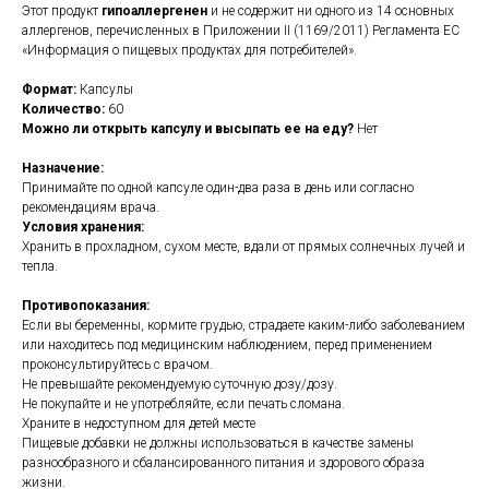
Этот продукт
гипоаллергенен
и не содержит ни одного из 14 основных
аллергенов, перечисленных в Приложении II (1169/2011) Регламента ЕС
«Информация о пищевых продуктах для потребителей».
Формат:
Капсулы
Количество:
60
Можно ли открыть капсулу и высыпать ее на еду?
Нет
Назначение:
Принимайте по одной капсуле один-два раза в день или согласно
рекомендациям врача.
Условия хранения:
Хранить в прохладном, сухом месте, вдали от прямых солнечных лучей и
тепла.
Противопоказания:
Если вы беременны, кормите грудью, страдаете каким-либо заболеванием
или находитесь под медицинским наблюдением, перед применением
проконсультируйтесь с врачом.
Не превышайте рекомендуемую суточную дозу/дозу.
Не покупайте и не употребляйте, если печать сломана.
Храните в недоступном для детей месте
Пищевые добавки не должны использоваться в качестве замены
разнообразного и сбалансированного питания и здорового образа
жизни.