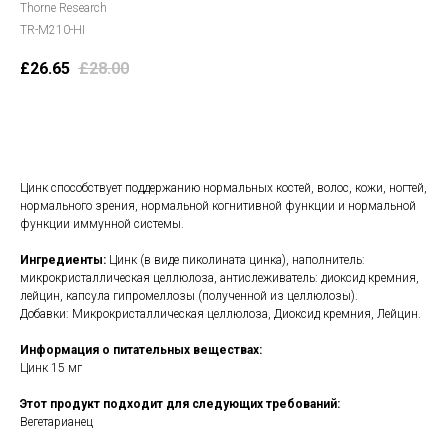
Thorne Research
TR-M210-HI
£
26.65
£
28.00
В корзину
Цинк способствует поддержанию нормальных костей, волос, кожи, ногтей,
нормального зрения, нормальной когнитивной функции и нормальной
функции иммунной системы.
Ингредиенты:
Цинк (в виде пиколината цинка), наполнитель:
микрокристаллическая целлюлоза, антислеживатель: диоксид кремния,
лейцин, капсула гипромеллозы (полученной из целлюлозы).
Добавки: Микрокристаллическая целлюлоза, Диоксид кремния, Лейцин.
Информация о питательных веществах:
Цинк 15 мг
Этот продукт подходит для следующих требований:
Вегетарианец