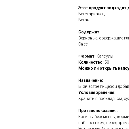
Этот продукт подходит 
Вегетарианец
Веган
Содержит:
Зерновые, содержащие глю
Овес
Формат:
Капсулы
Количество:
50
Можно ли открыть капсу
Назначение:
В качестве пищевой добав
Условия хранения:
Хранить в прохладном, су
Противопоказания:
Если вы беременны, корми
наблюдением, перед прим
Не превышайте рекоменду