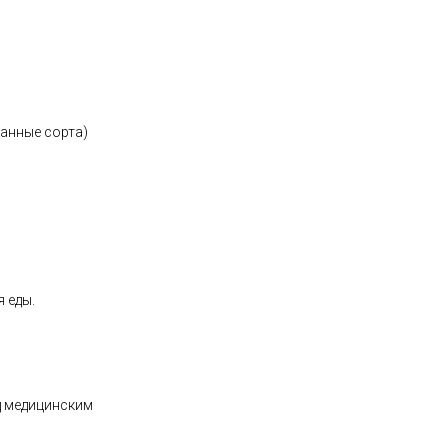
ванные сорта)
 еды.
д медицинским