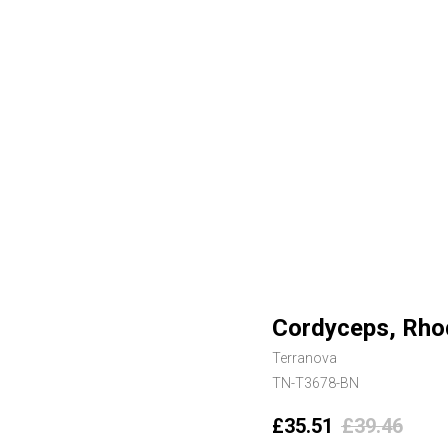
Cordyceps, Rhod
Terranova
TN-T3678-BN
£
35.51
£
39.46