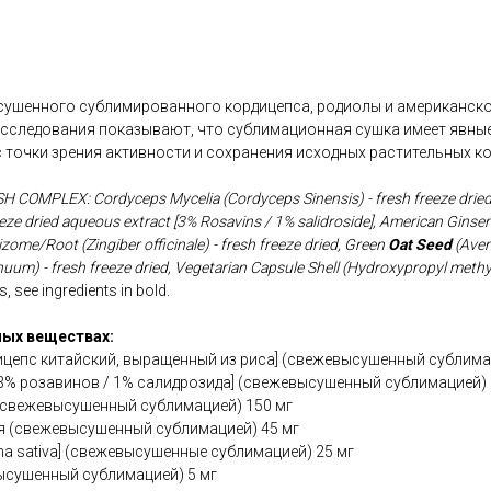
ушенного сублимированного кордицепса, родиолы и американско
 Исследования показывают, что сублимационная сушка имеет явны
 точки зрения активности и сохранения исходных растительных к
COMPLEX: Cordyceps Mycelia (Cordyceps Sinensis) - fresh freeze dried 
reeze dried aqueous extract [3% Rosavins / 1% salidroside], American Ginse
izome/Root (Zingiber officinale) - fresh freeze dried, Green
Oat Seed
(Avena
um) - fresh freeze dried, Vegetarian Capsule Shell (Hydroxypropyl methyl
, see ingredients in bold.
ых веществах:
ицепс китайский, выращенный из риса] (свежевысушенный сублима
3% розавинов / 1% салидрозида] (свежевысушенный сублимацией) 
свежевысушенный сублимацией) 150 мг
 (свежевысушенный сублимацией) 45 мг
na sativa] (свежевысушенные сублимацией) 25 мг
ысушенный сублимацией) 5 мг