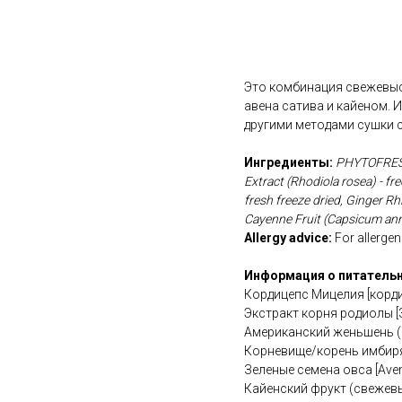
В корзину
Это комбинация свежевыс
авена сатива и кайеном.
другими методами сушки с
Ингредиенты:
PHYTOFRESH 
Extract (Rhodiola rosea) - f
fresh freeze dried, Ginger Rh
Cayenne Fruit (Capsicum annu
Allergy advice:
For allergens
Информация о питательн
Кордицепс Мицелия [корд
Экстракт корня родиолы [
Американский женьшень (
Корневище/корень имбиря
Зеленые семена овса [Ave
Кайенский фрукт (свежев