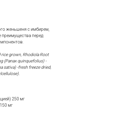
го женьшеня с имбирем,
е преимущества перед
омпонентов.
rice grown, Rhodiola Root
ng (Panax quinquefolius) -
 sativa) -fresh freeze dried,
cellulose).
цией) 250 мг
150 мг