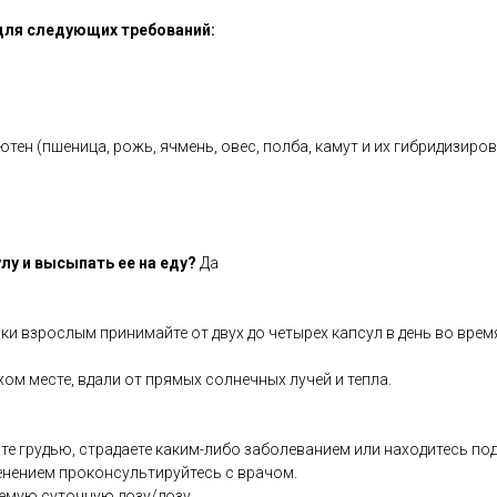
для следующих требований:
тен (пшеница, рожь, ячмень, овес, полба, камут и их гибридизиро
лу и высыпать ее на еду?
Да
ки взрослым принимайте от двух до четырех капсул в день во время
хом месте, вдали от прямых солнечных лучей и тепла.
те грудью, страдаете каким-либо заболеванием или находитесь по
енением проконсультируйтесь с врачом.
емую суточную дозу/дозу.