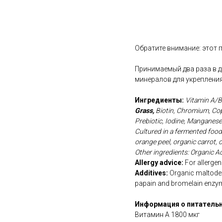
В корзину
Обратите внимание: этот 
Принимаемый два раза в д
минералов для укрепления
Ингредиенты:
Vitamin A/B
Grass,
Biotin, Chromium, Cop
Prebiotic, Iodine, Manganes
Cultured in a fermented food
orange peel, organic carrot,
Other ingredients: Organic Ac
Allergy advice:
For allergens
Additives:
Organic maltodext
papain and bromelain enzym
Информация о питательн
Витамин А 1800 мкг