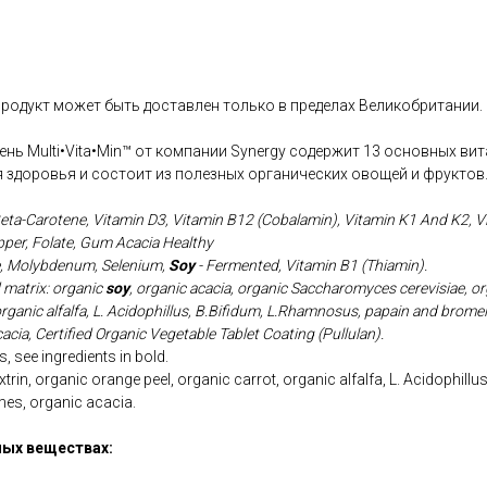
продукт может быть доставлен только в пределах Великобритании.
ень Multi•Vita•Min™ от компании Synergy содержит 13 основных в
 здоровья и состоит из полезных органических овощей и фруктов
eta-Carotene, Vitamin D3, Vitamin B12 (Cobalamin), Vitamin K1 And K2, Vi
per, Folate, Gum Acacia Healthy
e, Molybdenum, Selenium,
Soy
- Fermented,
Vitamin B1 (Thiamin).
 matrix: organic
soy
, organic acacia, organic Saccharomyces cerevisiae, or
 organic alfalfa, L. Acidophillus, B.Bifidum, L.Rhamnosus, papain and brom
acia, Certified Organic Vegetable Tablet Coating (Pullulan).
, see ingredients in bold.
rin, organic orange peel, organic carrot, organic alfalfa, L. Acidophill
es, organic acacia.
ых веществах: