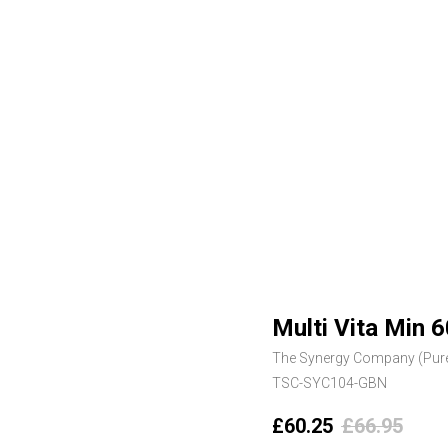
Multi Vita Min 6
The Synergy Company (Pure
TSC-SYC104-GBN
£
60.25
£
66.95