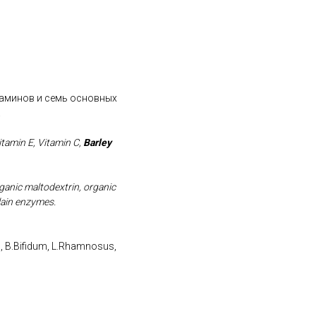
итаминов и семь основных
.
tamin E, Vitamin C,
Barley
ganic maltodextrin, organic
elain enzymes.
us, B.Bifidum, L.Rhamnosus,