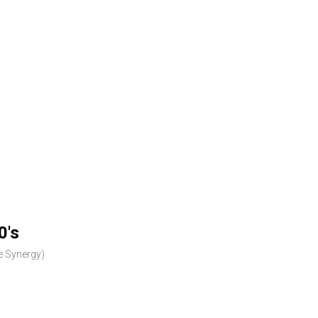
0's
 Synergy)