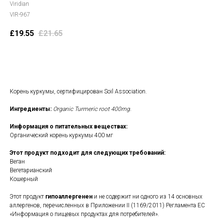
Viridian
VIR-967
£
19.55
£
21.65
В корзину
Корень куркумы, сертифицирован Soil Association.
Ингредиенты:
Organic Turmeric root 400mg.
Информация о питательных веществах:
Органический корень куркумы 400 мг
Этот продукт подходит для следующих требований:
Веган
Вегетарианский
Кошерный
Этот продукт
гипоаллергенен
и не содержит ни одного из 14 основных
аллергенов, перечисленных в Приложении II (1169/2011) Регламента ЕС
«Информация о пищевых продуктах для потребителей».