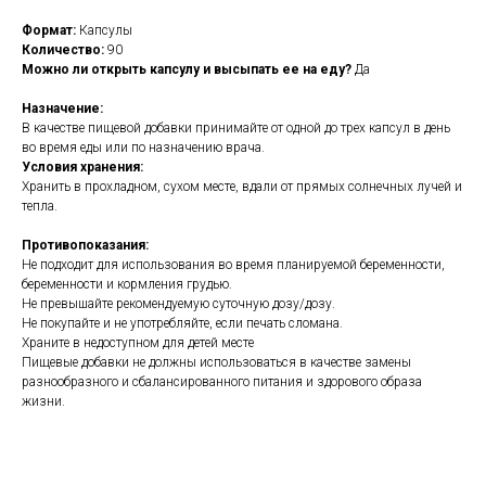
Формат:
Капсулы
Количество:
90
Можно ли открыть капсулу и высыпать ее на еду?
Да
Назначение:
В качестве пищевой добавки принимайте от одной до трех капсул в день
во время еды или по назначению врача.
Условия хранения:
Хранить в прохладном, сухом месте, вдали от прямых солнечных лучей и
тепла.
Противопоказания:
Не подходит для использования во время планируемой беременности,
беременности и кормления грудью.
Не превышайте рекомендуемую суточную дозу/дозу.
Не покупайте и не употребляйте, если печать сломана.
Храните в недоступном для детей месте
Пищевые добавки не должны использоваться в качестве замены
разнообразного и сбалансированного питания и здорового образа
жизни.
https://naturaldispensary.co.uk/products/Organic_Turmeric_400mg_90_s-
5306-236.html