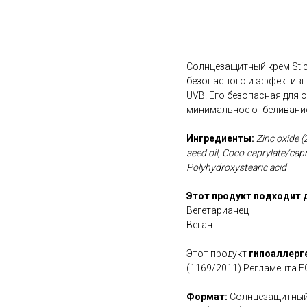
В корзину
Солнцезащитный крем Stic
безопасного и эффективн
UVB. Его безопасная для 
минимальное отбеливани
Ингредиенты:
Zinc oxide (
seed oil, Coco-caprylate/cap
Polyhydroxystearic acid
Этот продукт подходит 
Вегетарианец
Веган
Этот продукт
гипоаллерг
(1169/2011) Регламента Е
Формат:
Солнцезащитный