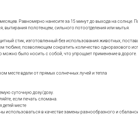
 месяцев. Равномерно нанесите за 15 минут до выхода на солнце. 
ия, вытирания полотенцем, сильного потоотделения или мытья.
щитный стик, изготовленный без использования животных, поста
м тюбике, позволяющем сократить количество одноразового исп
о можно было носить с собой, что упрощает применение в дороге.
хом месте вдали от прямых солнечных лучей и тепла
емую суточную дозу/дозу.
ляйте, если печать сломана.
я детей месте
ны использоваться в качестве замены разнообразного и сбаланс