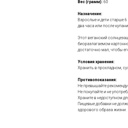
Вес (грамм):
60
Назначение:
Взрослые и дети старше 6
два часа или после купан
Этот веганский солнцеза
биоразлагаемом картонно
достаточно мал, чтобы ег
Условия хранения:
Хранить в прохладном, су
Противопоказания:
Не превышайте рекоменду
Не покупайте и не употреб
Храните в недоступном дл
Пищевые добавки не долж
здорового образа жизни.
https://vk.cc/d00ajI