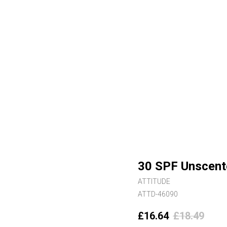
30 SPF Unscente
ATTITUDE
ATTD-46090
£
16.64
£
18.49