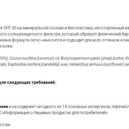
k SPF 30 на минеральной основе и без пластика, изготовленный и
ого солнцезащитного фильтра, который образует физический барь
океана формула легко наносится и подходит для всех оттенков кож
е кожи.
20%), Cocos nucifera (coconut) oil, Butyrospermum parkii (shea) butter, 
rate, Euphorbia cerifera (candelilla) wax, Helianthus annuus (sunflower) s
для следующих требований:
енен
и не содержит ни одного из 14 основных аллергенов, перечис
С «Информация о пищевых продуктах для потребителей».
 стик