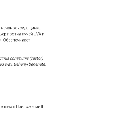
з ненанооксида цинка,
ер против лучей UVA и
и. Обеспечивает
Ricinus communis (castor)
eed wax, Behenyl behenate,
ленных в Приложении II