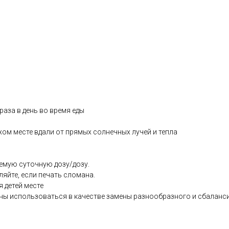
раза в день во время еды
хом месте вдали от прямых солнечных лучей и тепла
емую суточную дозу/дозу.
ляйте, если печать сломана.
я детей месте
ны использоваться в качестве замены разнообразного и сбаланс
.co.uk/products/Wild_Omega_3_60_s-21525-1205.html