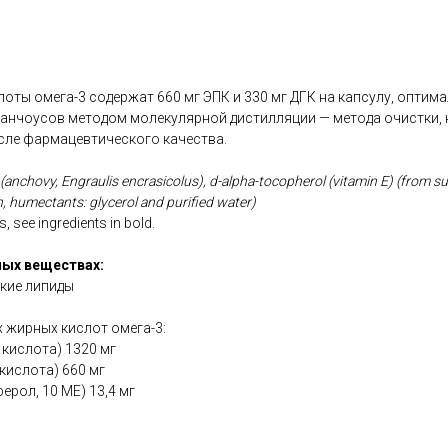
ты омега-3 содержат 660 мг ЭПК и 330 мг ДГК на капсулу, оптима
 анчоусов методом молекулярной дистилляции — метода очистки, 
сле фармацевтического качества.
l (anchovy, Engraulis encrasicolus), d-alpha-tocopherol (vitamin E) (from 
in, humectants: glycerol and purified water)
, see ingredients in bold.
ых веществах:
кие липиды
 жирных кислот омега-3:
 кислота) 1320 мг
кислота) 660 мг
ерол, 10 МЕ) 13,4 мг