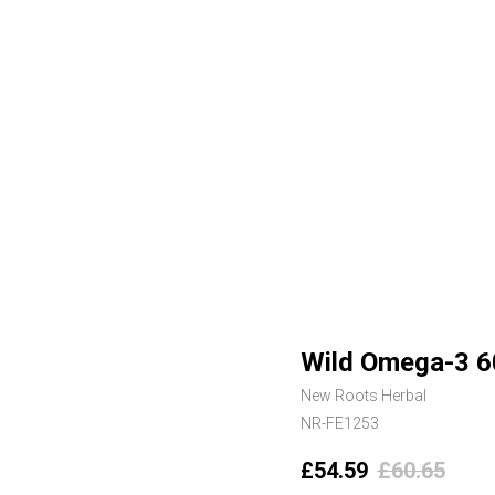
Wild Omega-3 6
New Roots Herbal
NR-FE1253
£
54.59
£
60.65