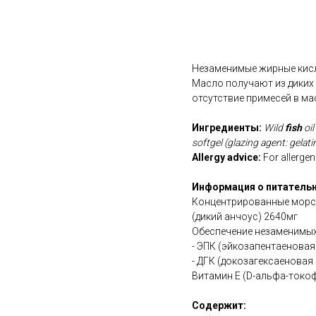
В корзину
Незаменимые жирные кисло
Масло получают из диких
отсутствие примесей в ма
Ингредиенты:
Wild
fish
oi
softgel (glazing agent: gelat
Allergy advice:
For allergens
Информация о питательн
Концентрированные морс
(дикий анчоус) 2640мг
Обеспечение незаменимых
- ЭПК (эйкозапентаеновая
- ДГК (докозагексаеновая 
Витамин Е (D-альфа-токоф
Содержит: