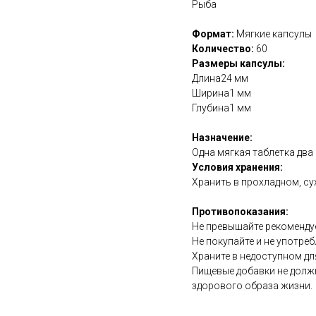
Рыба
Формат:
Мягкие капсулы
Количество:
60
Размеры капсулы:
Длина24 мм
Ширина1 мм
Глубина1 мм
Назначение:
Одна мягкая таблетка два 
Условия хранения:
Хранить в прохладном, су
Противопоказания:
Не превышайте рекоменду
Не покупайте и не употреб
Храните в недоступном дл
Пищевые добавки не долж
здорового образа жизни.
https://naturaldispensary