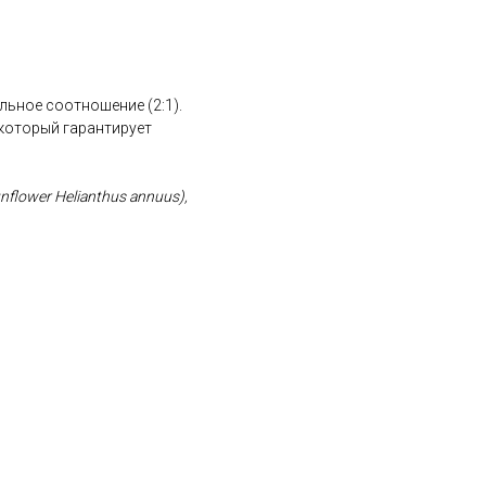
льное соотношение (2:1).
который гарантирует
sunflower Helianthus annuus),