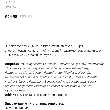
BioCare
BC-17390
£
24.98
£
27.79
В корзину
Высокоэффективный комплекс витаминов группы B для
энергетической, гормональной и нервной поддержки, содержащий дозу
50 мг ключевых витаминов группы B.
Ингредиенты:
Magnesium Gluconate, Capsule Shell (HPMC), Thiamine (as
Thiamine Hydrochloride), Vitamin B6 (as Pyridoxal-5-Phosphate),
Pantothenic Acid (as Calcium Pantothenate), Riboflavin, Niacin (as
Nicotinamide), Vitamin C (as Magnesium Ascorbate), Choline Bitartrate,
Inositol, L-Glycine, Para Amino Benzoic Acid, Anti-Caking Agent (Silicon
Dioxide & Magnesium Stearate), Folic Acid, Biotin, Vitamin B12 (as
Hydroxycobalamin)
Additives:
Silicon Dioxide, Magnesium Stearate
Информация о питательных веществах:
Витамин С 40 мг