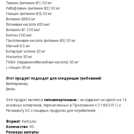
Тиамин (витамин B1) 50 мг
Рибофлавин (витамин B2) 50 мг
Ниацин (витамин B3) 50 мг
Витамин B650 мг
Фолиевая кислота 400 мкг
Витамин B1 250 мкг
Биотин 200 мкг
Пантотеновая кислота (витамин B5) 50 мг
Магний 9,5 мг
Битартрат холина 30 мг
Инозитол 30 мг
ПАБК (парааминобензойная кислота) 30 мг
L-глицин 30 мг
Этот продукт подходит для следующих требований:
Вегетарианец
Веган
Этот продукт является
гипоаллергенным
/ не содержит ни одного из 14
основных аллергенов, перечисленных в Приложении II (1169/2011) к
Регламенту ЕС о пищевых продуктах для потребителей.
Формат:
Капсулы
Количество:
90
Размеры капсулы: