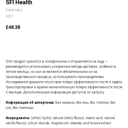
SFI Health
Klaire Labs
5027
£
48.38
В корзину
Этот продукт хранится в холодильнике и отправляется на льду —
рекомендуется использовать ускоренные методы доставки, особенно в
летние месяцы, но они не являются обязательными из-за
производственного процесса, используемого производителем.
Исследования доказали отсутствие потери эффективности после 4 недель
транспортировки и крайне незначительную потерю эффективности после
5 месяцев. Дополнительная информация доступна по запросу.
Информация об аллергенах:
Без казеина, без яиц, без глютена, без
сои, без пшеницы
Ингредиенты:
(other) Xylitol, natural cherry flavour, stearic acid, natural
vanilla flavour, silicon dioxide, magnesium stearate, and licorice extract.