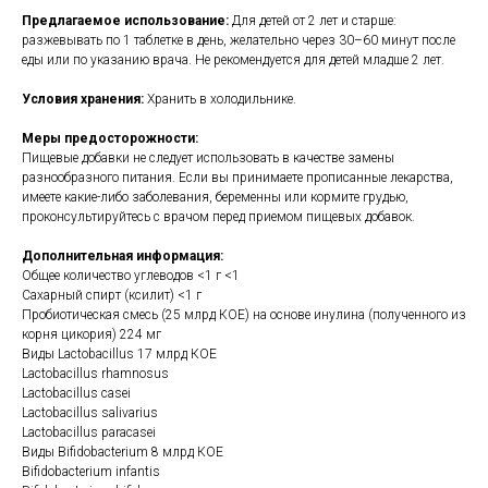
Предлагаемое использование:
Для детей от 2 лет и старше:
разжевывать по 1 таблетке в день, желательно через 30–60 минут после
еды или по указанию врача. Не рекомендуется для детей младше 2 лет.
Условия хранения:
Хранить в холодильнике.
Меры предосторожности:
Пищевые добавки не следует использовать в качестве замены
разнообразного питания. Если вы принимаете прописанные лекарства,
имеете какие-либо заболевания, беременны или кормите грудью,
проконсультируйтесь с врачом перед приемом пищевых добавок.
Дополнительная информация:
Общее количество углеводов <1 г <1
Сахарный спирт (ксилит) <1 г
Пробиотическая смесь (25 млрд КОЕ) на основе инулина (полученного из
корня цикория) 224 мг
Виды Lactobacillus 17 млрд КОЕ
Lactobacillus rhamnosus
Lactobacillus casei
Lactobacillus salivarius
Lactobacillus paracasei
Виды Bifidobacterium 8 млрд КОЕ
Bifidobacterium infantis