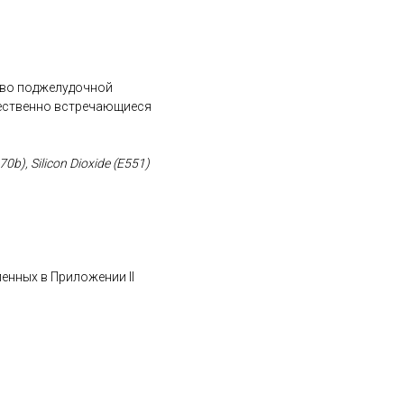
тво поджелудочной
стественно встречающиеся
70b), Silicon Dioxide (E551)
енных в Приложении II