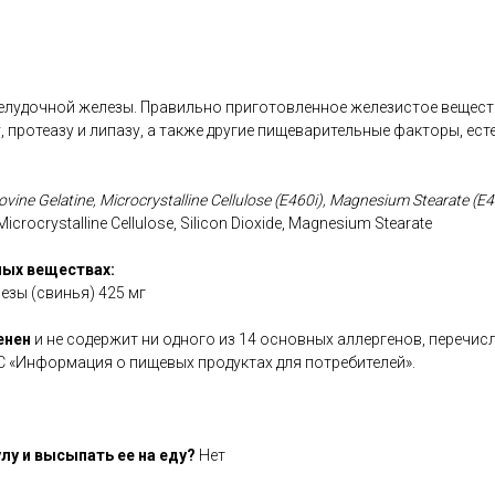
елудочной железы. Правильно приготовленное железистое вещес
 протеазу и липазу, а также другие пищеварительные факторы, е
vine Gelatine, Microcrystalline Cellulose (E460i), Magnesium Stearate (E4
Microcrystalline Cellulose, Silicon Dioxide, Magnesium Stearate
ых веществах:
зы (свинья) 425 мг
енен
и не содержит ни одного из 14 основных аллергенов, перечисл
С «Информация о пищевых продуктах для потребителей».
лу и высыпать ее на еду?
Нет