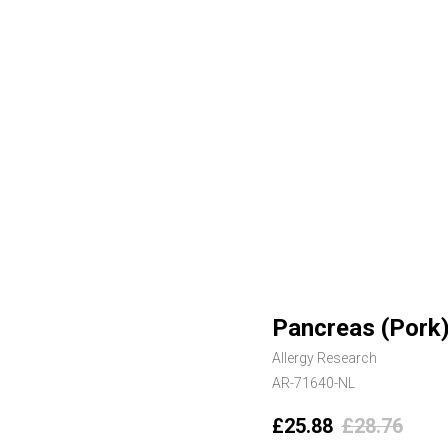
Pancreas (Pork)
Allergy Research
AR-71640-NL
£
25.88
£
28.76