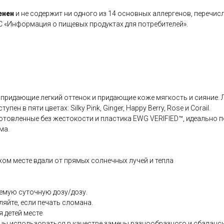
енен
и не содержит ни одного из 14 основных аллергенов, перечис
С «Информация о пищевых продуктах для потребителей».
 придающие легкий оттенок и придающие коже мягкость и сияние. 
пен в пяти цветах: Silky Pink, Ginger, Happy Berry, Rose и Corail.
готовленные без жестокости и пластика EWG VERIFIED™, идеально 
ма.
хом месте вдали от прямых солнечных лучей и тепла
емую суточную дозу/дозу.
ляйте, если печать сломана.
я детей месте
ны использоваться в качестве замены разнообразного и сбаланс