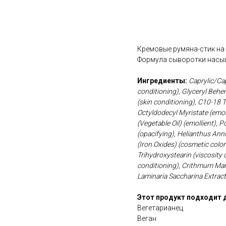
В корзину
Кремовые румяна-стик на 
Формула сыворотки насы
Ингредиенты:
Caprylic/Cap
conditioning), Glyceryl Behe
(skin conditioning), C10-18 
Octyldodecyl Myristate (emoll
(Vegetable Oil) (emollient), 
(opacifying), Helianthus Ann
(Iron Oxides) (cosmetic colo
Trihydroxystearin (viscosity 
conditioning), Crithmum Mari
Laminaria Saccharina Extract 
Этот продукт подходит 
Вегетарианец
Веган