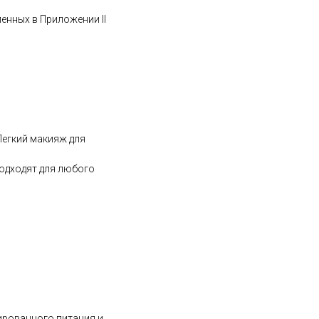
ленных в Приложении II
Легкий макияж для
подходят для любого
ированного питания и