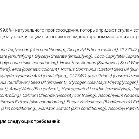
99,6%+ натурального происхождения, которые придают скулам ест
щена увлажняющим фитогликогеном, касторовым маслом и экстр
ric Triglyceride (skin conditioning), Dicaprylyl Ether (emollient), CI 77947 
nate (emulsifying), Glyceryl Stearate (emulsifying), Coco-Caprylate/Caprat
Triglycerides (skin conditioning), Helianthus Annuus (Sunflower) Seed Wax 
ient), Mica (cosmetic colorant), Ricinus Communis (Castor) Seed Oil (skin 
Polyhydroxystearic Acid (emulsifying), CI 77491 (Iron Oxides) (cosmetic col
uus (Sunflower) Seed Oil (emollient), Glycogen (Zea Mays Phytoglycogen) 
rant), Aqua/Water/Eau (solvent), Hydrogenated Lecithin (emulsifying), Jojo
controlling), Calcium Chloride (viscosity controlling), Ascophyllum Nodos
timum Extract (skin conditioning), Fucus Vesiculosus (Bladderwrack) Extr
(skin conditioning), Plankton Extract (skin conditioning), Ascorbyl Palmita
для следующих требований: