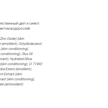
ественный цвет и сияют.
актом водорослей.
(Zinc Oxide) (skin
e (emollient), Octyldodecanol
(skin conditioning),
conditioning), Olus Oil
orant), Hydrated Silica
(skin conditioning), CI 77492
ba Esters (emollient),
um Extract (skin
act (skin conditioning),
te (antioxidant)