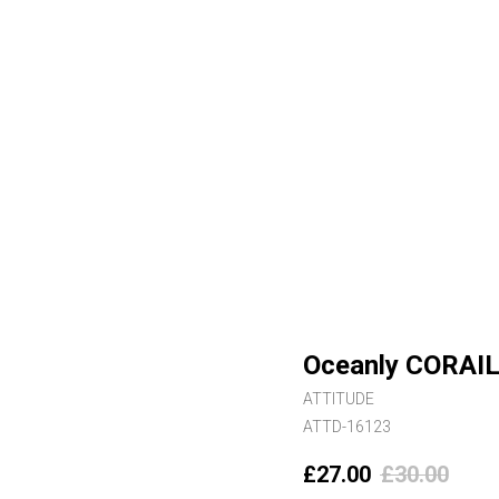
Oceanly CORAIL
ATTITUDE
ATTD-16123
£
27.00
£
30.00