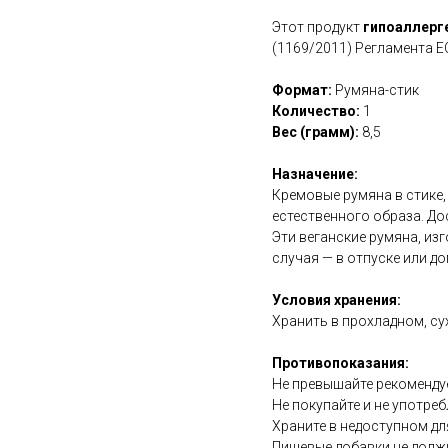
Этот продукт
гипоаллерг
(1169/2011) Регламента Е
Формат:
Румяна-стик
Количество:
1
Вес (грамм):
8,5
Назначение:
Кремовые румяна в стике,
естественного образа. Досту
Эти веганские румяна, из
случая — в отпуске или до
Условия хранения:
Хранить в прохладном, су
Противопоказания:
Не превышайте рекоменду
Не покупайте и не употреб
Храните в недоступном дл
Пищевые добавки не долж