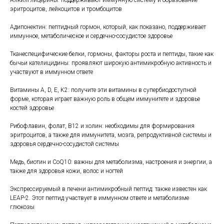
Алкилглицерины: поддерживают иммунную систему и образование
эритроцитов, лейкоцитов и тромбоцитов
Адипонектин: пептидный гормон, который, как показано, поддерживает
иммунное, метаболическое и сердечно-сосудистое здоровье
Тканеспецифические белки, гормоны, факторы роста и пептиды, такие как
бычьи кателицидины: проявляют широкую антимикробную активность и
участвуют в иммунном ответе
Витамины A, D, E, K2: получите эти витамины в супербиодоступной
форме, которая играет важную роль в общем иммунитете и здоровье
костей здоровье
Рибофлавин, фолат, B12 и холин: необходимы для формирования
эритроцитов, а также для иммунитета, мозга, репродуктивной системы и
здоровья сердечно-сосудистой системы
Медь, биотин и CoQ10: важны для метаболизма, настроения и энергии, а
также для здоровья кожи, волос и ногтей
Экспрессируемый в печени антимикробный пептид: также известен как
LEAP-2. Этот пептид участвует в иммунном ответе и метаболизме
глюкозы