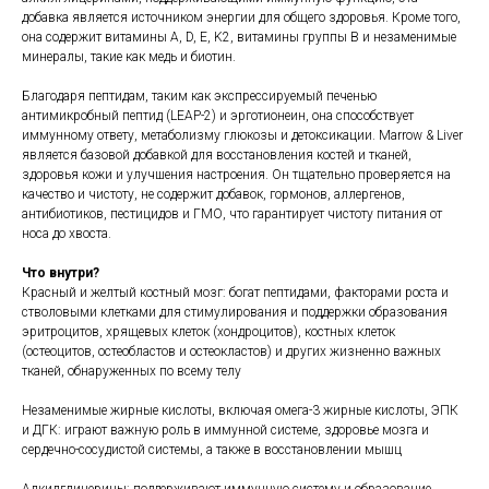
добавка является источником энергии для общего здоровья. Кроме того,
она содержит витамины A, D, E, K2, витамины группы B и незаменимые
минералы, такие как медь и биотин.
Благодаря пептидам, таким как экспрессируемый печенью
антимикробный пептид (LEAP-2) и эрготионеин, она способствует
иммунному ответу, метаболизму глюкозы и детоксикации. Marrow & Liver
является базовой добавкой для восстановления костей и тканей,
здоровья кожи и улучшения настроения. Он тщательно проверяется на
качество и чистоту, не содержит добавок, гормонов, аллергенов,
антибиотиков, пестицидов и ГМО, что гарантирует чистоту питания от
носа до хвоста.
Что внутри?
Красный и желтый костный мозг: богат пептидами, факторами роста и
стволовыми клетками для стимулирования и поддержки образования
эритроцитов, хрящевых клеток (хондроцитов), костных клеток
(остеоцитов, остеобластов и остеокластов) и других жизненно важных
тканей, обнаруженных по всему телу
Незаменимые жирные кислоты, включая омега-3 жирные кислоты, ЭПК
и ДГК: играют важную роль в иммунной системе, здоровье мозга и
сердечно-сосудистой системы, а также в восстановлении мышц