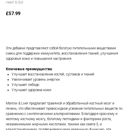
Heart & Soil
£
57.99
В корзину
Эти добавки представляют собой богатую питательными веществами
смесь для поддержки иммунитета, восстановления тканей, улучшения
здоровья кожи и повышения настроения.
Ключевые преимущества:
Улучшает восстановление костей, суставов и тканей
Увеличивает уровень энергии
Улучшает либидо
Улучшает здоровье кожи
Marrow & Liver предлагает травяной и обработанный костный мозг и
печень, что обеспечивает превосходное усвоение питательных веществ по
сравнению с синтетическими альтернативами. Благодаря красному и
желтому костному мозгу, богатому пептидами и факторами роста,
незаменимыми жирными кислотами, такими как омега-3, и
алкилглицеринами, поддерживающими иммунную функцию, эта