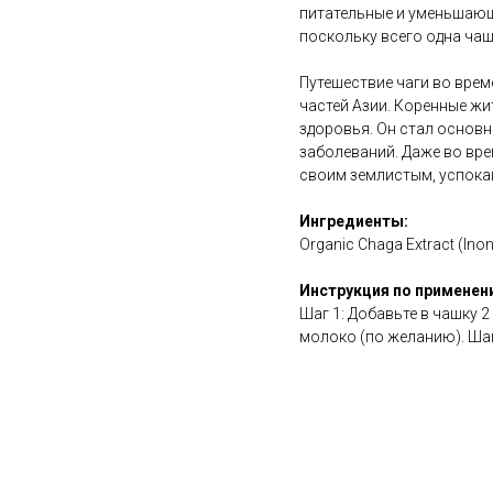
питательные и уменьшающ
поскольку всего одна чаш
Путешествие чаги во врем
частей Азии. Коренные жи
здоровья. Он стал основ
заболеваний. Даже во вре
своим землистым, успок
Ингредиенты:
Organic Chaga Extract (Inon
Инструкция по применен
Шаг 1: Добавьте в чашку 2
молоко (по желанию). Шаг 
https://healf.com/produc