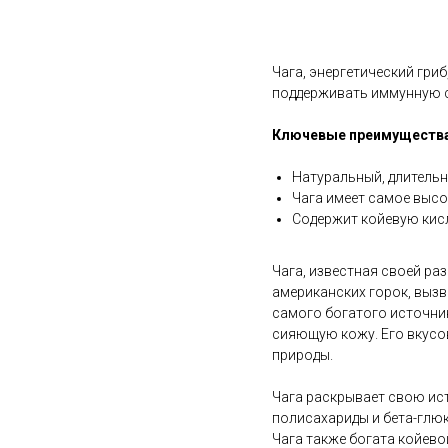
В корзину
Чага, энергетический гри
поддерживать иммунную с
Ключевые преимущества
Натуральный, длительн
Чага имеет самое высо
Содержит койевую кисл
Чага, известная своей ра
американских горок, вызв
самого богатого источник
сияющую кожу. Его вкусо
природы.
Чага раскрывает свою ист
полисахариды и бета-глю
Чага также богата койево