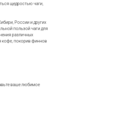
ться щедростью чаги,
ибири, России и других
альной пользой чаги для
гчения различных
я кофе, покорив финнов
обавьте ваше любимое