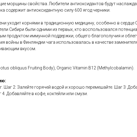
ие морщины свойства. Любители антиоксидантов будут наслажда
ка содержит антиоксидантную силу 600 ягод черники.
ени уходит корнями в традиционную медицину, особенно в сердце С
тели Сибири были одними из первых, кто воспользовался потенци
ным продуктом иммунной поддержки, общего благополучия и обле
мя войны в Финляндии чага использовалась в качестве заменител
аивающим вкусом.
otus obliquus Fruiting Body), Organic Vitamin B12 (Methylcobalamin).
ию:
 г. Шаг 2: Залейте горячей водой и хорошо перемешайте. Шаг 3: Д
4. Добавляйте в кофе, коктейли или смузи.
ts/chaga?variant=44071049920751&selling_plan=6472630511