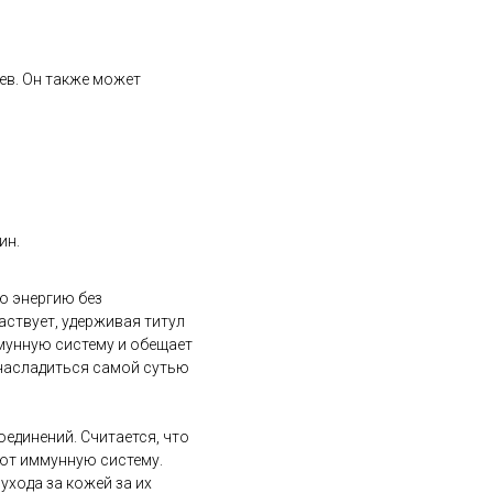
ев. Он также может
ин.
ю энергию без
аствует, удерживая титул
мунную систему и обещает
 насладиться самой сутью
единений. Считается, что
уют иммунную систему.
ухода за кожей за их