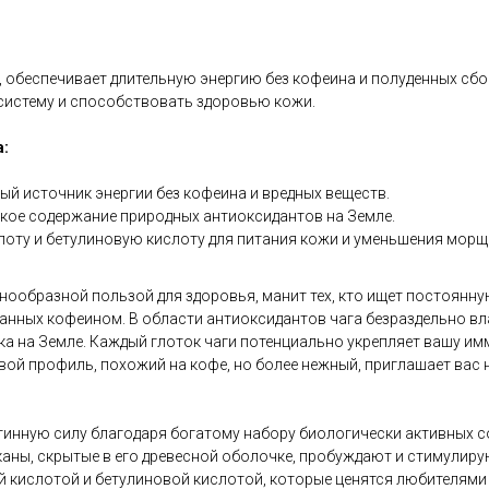
б, обеспечивает длительную энергию без кофеина и полуденных сбо
истему и способствовать здоровью кожи.
:
ый источник энергии без кофеина и вредных веществ.
кое содержание природных антиоксидантов на Земле.
оту и бетулиновую кислоту для питания кожи и уменьшения морщ
знообразной пользой для здоровья, манит тех, кто ищет постоянну
анных кофеином. В области антиоксидантов чага безраздельно вл
а на Земле. Каждый глоток чаги потенциально укрепляет вашу им
вой профиль, похожий на кофе, но более нежный, приглашает вас
инную силу благодаря богатому набору биологически активных со
каны, скрытые в его древесной оболочке, пробуждают и стимулир
й кислотой и бетулиновой кислотой, которые ценятся любителями 