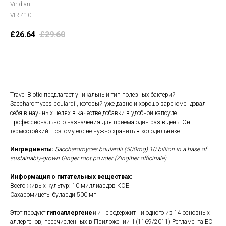
Viridian
VIR-410
£
26.64
£
29.60
В корзину
Travel Biotic предлагает уникальный тип полезных бактерий
Saccharomyces boulardii, который уже давно и хорошо зарекомендовал
себя в научных целях в качестве добавки в удобной капсуле
профессионального назначения для приема один раз в день. Он
термостойкий, поэтому его не нужно хранить в холодильнике.
Ингредиенты:
Saccharomyces boulardii (500mg) 10 billion in a base of
sustainably-grown Ginger root powder (Zingiber officinale).
Информация о питательных веществах:
Всего живых культур: 10 миллиардов КОЕ.
Сахаромицеты буларди 500 мг
Этот продукт
гипоаллергенен
и не содержит ни одного из 14 основных
аллергенов, перечисленных в Приложении II (1169/2011) Регламента ЕС