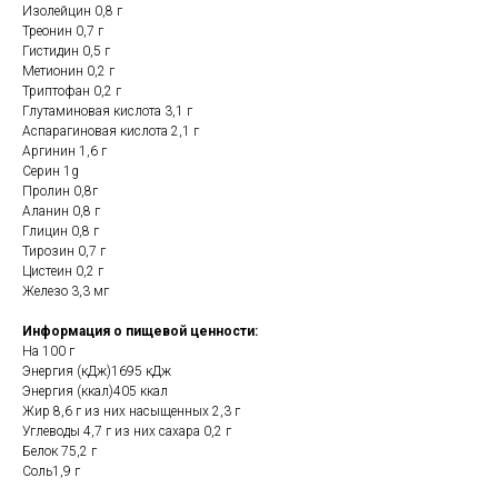
Изолейцин 0,8 г
Треонин 0,7 г
Гистидин 0,5 г
Метионин 0,2 г
Триптофан 0,2 г
Глутаминовая кислота 3,1 г
Аспарагиновая кислота 2,1 г
Аргинин 1,6 г
Серин 1g
Пролин 0,8г
Аланин 0,8 г
Глицин 0,8 г
Тирозин 0,7 г
Цистеин 0,2 г
Железо 3,3 мг
Информация о пищевой ценности:
На 100 г
Энергия (кДж)1695 кДж
Энергия (ккал)405 ккал
Жир 8,6 г из них насыщенных 2,3 г
Углеводы 4,7 г из них сахара 0,2 г
Белок 75,2 г
Соль1,9 г