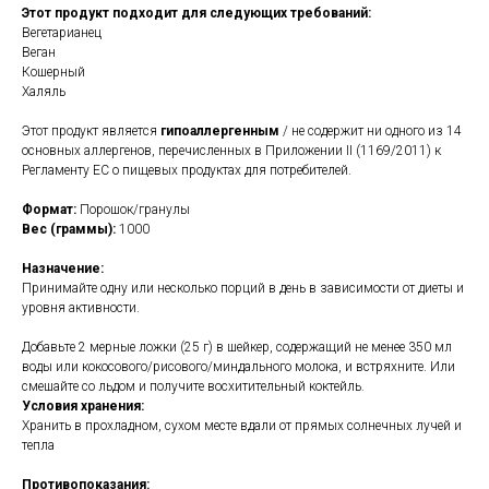
Этот продукт подходит для следующих требований:
Вегетарианец
Веган
Кошерный
Халяль
Этот продукт является
гипоаллергенным
/ не содержит ни одного из 14
основных аллергенов, перечисленных в Приложении II (1169/2011) к
Регламенту ЕС о пищевых продуктах для потребителей.
Формат:
Порошок/гранулы
Вес (граммы):
1000
Назначение:
Принимайте одну или несколько порций в день в зависимости от диеты и
уровня активности.
Добавьте 2 мерные ложки (25 г) в шейкер, содержащий не менее 350 мл
воды или кокосового/рисового/миндального молока, и встряхните. Или
смешайте со льдом и получите восхитительный коктейль.
Условия хранения:
Хранить в прохладном, сухом месте вдали от прямых солнечных лучей и
тепла
Противопоказания: