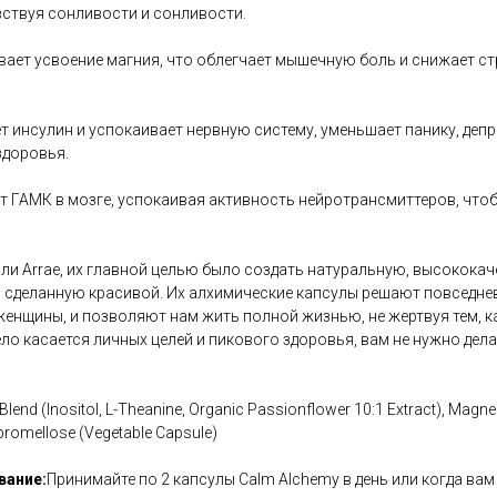
вствуя сонливости и сонливости.
вает усвоение магния, что облегчает мышечную боль и снижает ст
 инсулин и успокаивает нервную систему, уменьшает панику, деп
здоровья.
ет ГАМК в мозге, успокаивая активность нейротрансмиттеров, что
ли Arrae, их главной целью было создать натуральную, высокока
 сделанную красивой. Их алхимические капсулы решают повседне
нщины, и позволяют нам жить полной жизнью, не жертвуя тем, ка
дело касается личных целей и пикового здоровья, вам не нужно дел
 Blend (Inositol, L-Theanine, Organic Passionflower 10:1 Extract), Ma
Hypromellose (Vegetable Capsule)
вание:
Принимайте по 2 капсулы Calm Alchemy в день или когда ва