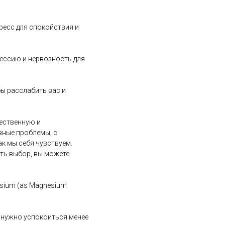
ресс для спокойствия и
рессию и нервозность для
бы расслабить вас и
чественную и
вные проблемы, с
к мы себя чувствуем.
ать выбор, вы можете
gnesium (as Magnesium
м нужно успокоиться менее