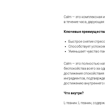
В корзину
Calm — это комплексная и
в течение часа, дарующая
Ключевые преимущества
Быстрое снятие стресса
Способствует успокое
Уменьшает чувство пан
Calm — это полностью нат
беспокойства всего за од
достижения спокойствия б
ингредиентов, подтвержд
достижению внутреннего м
Что внутри?
L-теанин: L-теанин, соде