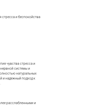
я стресса и беспокойства
тия чувства стресса и
 нервной системы и
 полностью натуральных
й и надежный подход к
.
более расслабленными и