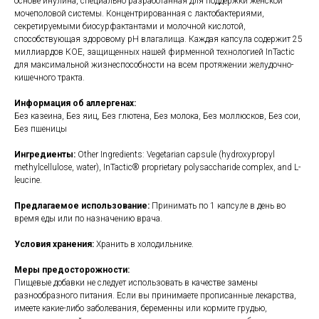
основе инулина, специально разработанная для поддержки женской
мочеполовой системы. Концентрированная с лактобактериями,
секретируемыми биосурфактантами и молочной кислотой,
способствующая здоровому pH влагалища. Каждая капсула содержит 25
миллиардов КОЕ, защищенных нашей фирменной технологией InTactic
для максимальной жизнеспособности на всем протяжении желудочно-
кишечного тракта.
Информация об аллергенах:
Без казеина, Без яиц, Без глютена, Без молока, Без моллюсков, Без сои,
Без пшеницы
Ингредиенты:
Other Ingredients: Vegetarian capsule (hydroxypropyl
methylcellulose, water), InTactic® proprietary polysaccharide complex, and L-
leucine.
Предлагаемое использование:
Принимать по 1 капсуле в день во
время еды или по назначению врача.
Условия хранения:
Хранить в холодильнике.
Меры предосторожности:
Пищевые добавки не следует использовать в качестве замены
разнообразного питания. Если вы принимаете прописанные лекарства,
имеете какие-либо заболевания, беременны или кормите грудью,