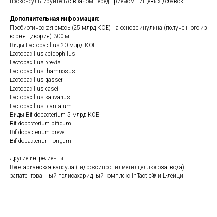
проконсультируйтесь с врачом перед приемом пищевых добавок.
Дополнительная информация:
Пробиотическая смесь (25 млрд КОЕ) на основе инулина (полученного из
корня цикория) 300 мг
Виды Lactobacillus 20 млрд КОЕ
Lactobacillus acidophilus
Lactobacillus brevis
Lactobacillus rhamnosus
Lactobacillus gasseri
Lactobacillus casei
Lactobacillus salivarius
Lactobacillus plantarum
Виды Bifidobacterium 5 млрд КОЕ
Bifidobacterium bifidum
Bifidobacterium breve
Bifidobacterium longum
Другие ингредиенты:
Вегетарианская капсула (гидроксипропилметилцеллюлоза, вода),
запатентованный полисахаридный комплекс InTactic® и L-лейцин
https://yourhealthbasket.co.uk/product/ther-biotic-womens-formula-60-veg-
caps-klaire-labs/