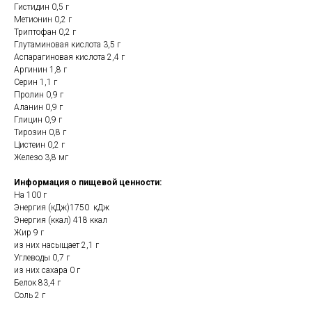
Гистидин 0,5 г
Метионин 0,2 г
Триптофан 0,2 г
Глутаминовая кислота 3,5 г
Аспарагиновая кислота 2,4 г
Аргинин 1,8 г
Серин 1,1 г
Пролин 0,9 г
Аланин 0,9 г
Глицин 0,9 г
Тирозин 0,8 г
Цистеин 0,2 г
Железо 3,8 мг
Информация о пищевой ценности:
На 100 г
Энергия (кДж)1750 кДж
Энергия (ккал) 418 ккал
Жир 9 г
из них насыщает 2,1 г
Углеводы 0,7 г
из них сахара 0 г
Белок 83,4 г
Соль 2 г