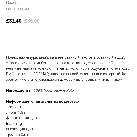
Nuzest
NZ-CLPJN-500
£
32.40
£
36.00
В корзину
Полностью натуральный, запатентованный, экстрагированный водой,
европейский изолят белка золотого горошка, содержащий все 9
незаменимых аминокислот. Никаких молочных продуктов, глютена, сои,
ГМО, лектинов. FODMAP, палео, веганский, халяльный и кошерный. Кето-
совместимо. Легко усваивается даже самым уязвимым кишечником.
Ингредиенты:
100% Pea protein isolate
Информация о питательных веществах:
Лейцин 1,8 г
Лизин 1,5 г
Фенилаланин 1,1 г
Валин 1g
Изолейцин 0,9 г
Треонин 0,8 г