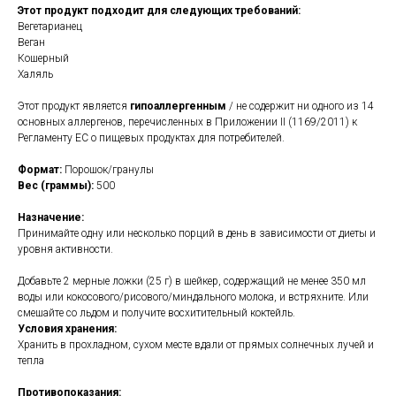
Этот продукт подходит для следующих требований:
Вегетарианец
Веган
Кошерный
Халяль
Этот продукт является
гипоаллергенным
/ не содержит ни одного из 14
основных аллергенов, перечисленных в Приложении II (1169/2011) к
Регламенту ЕС о пищевых продуктах для потребителей.
Формат:
Порошок/гранулы
Вес (граммы):
500
Назначение:
Принимайте одну или несколько порций в день в зависимости от диеты и
уровня активности.
Добавьте 2 мерные ложки (25 г) в шейкер, содержащий не менее 350 мл
воды или кокосового/рисового/миндального молока, и встряхните. Или
смешайте со льдом и получите восхитительный коктейль.
Условия хранения:
Хранить в прохладном, сухом месте вдали от прямых солнечных лучей и
тепла
Противопоказания: