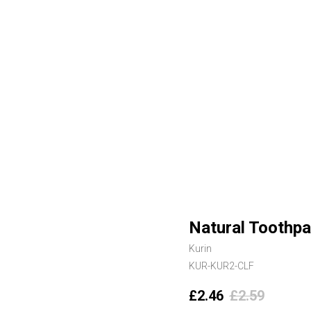
Natural Toothpa
Kurin
KUR-KUR2-CLF
£
2.46
£
2.59