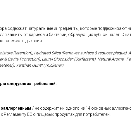
тора содержат натуральные ингредиенты, которые поддерживают ч
для защиты от кариеса и бактерий, образующих зубной налет. С 
ет свежесть дыхания.
oisture Retention), Hydrated Silica (Removes surface & reduces plaque), A
er & Cavity Protection), Lauryl Glucoside* (Surfactant), Natural Aroma - Fe
eetener), Xanthan Gum* (Thickener)
для следующих требований:
поаллергенным
/ не содержит ни одного из 14 основных аллерген
 к Регламенту ЕС о пищевых продуктах для потребителей.