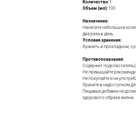
Количество:
1
Объем (мл):
100
Назначение:
Нанесите небольшое колич
два раза в день.
Условия хранения:
Хранить в прохладном, су
Противопоказания:
Содержит подсластитель(
Не превышайте рекоменду
Не покупайте и не употреб
Храните в недоступном дл
Пищевые добавки не долж
здорового образа жизни.
https://naturaldispensary.