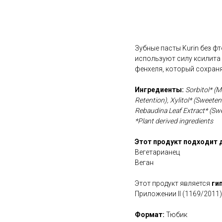
В корзину
Зубные пасты Kurin без ф
используют силу ксилита 
фенхеля, который сохраня
Ингредиенты:
Sorbitol* (M
Retention), Xylitol* (Sweeten
Rebaudina Leaf Extract* (Sw
*Plant derived ingredients
Этот продукт подходит 
Вегетарианец
Веган
Этот продукт является
ги
Приложении II (1169/2011)
Формат:
Тюбик