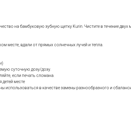
ество на бамбуковую зубную щетку Kurin. Чистите в течение двух м
хом месте, вдали от прямых солнечных лучей и тепла.
и)
емую суточную дозу/дозу.
ляйте, если печать сломана.
я детей месте
ны использоваться в качестве замены разнообразного и сбаланс
co.uk/products/Natural_Toothpaste_Clean_Protect_Fluoride_Free_Fenne