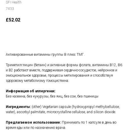
SFI Health
7433
£
52.02
В корзину
Активированные витамины группы В плюс ТМГ.
Триметилглицин (бетаин) и активные формы фолата, витамины B12, B6
и B2 работают вместе, поддерживая сердечно-сосудистое, нейронное и
эмоциональное здоровье, процессы метилирования и способствуя
здоровому метаболизму гомоцистеина.
Информация об аллергенах:
Без казеина, без кукурузы, без яиц, без сои, без пшеницы
Ингредиенты:
(other) Vegetarian capsule (hydroxypropyl methylcellulose,
water), ascorbyl palmitate, microcrystalline cellulose, and silicon dioxide.
Предлагаемое использование:
Принимать по 1 капсуле в день во
время еды или по назначению врача.