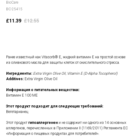
BioCare
BC-25415
£
11.39
£
12.55
В корзину
Ранее известный как Vitasorb® E, жидкий витамин Е на простой основе
из оливкового масла для защиты клеток от окислительного стресса.
Ингредиенты:
Extra Virgin Olive Oil, Vitamin E (D-Alpha Tocopherol)
Additives:
Extra Virgin Olive Oil
Информация о питательных веществах:
Витамин Е 100 МЕ
Этот продукт подходит для следующих требований:
Вегетарианец
Этот продукт
гипоаллергенен
и не содержит ни одного из 14 основных
аллергенов, перечисленных в Приложении II (1169/2011) Регламента ЕС
«Информация о пищевых продуктах для потребителей».