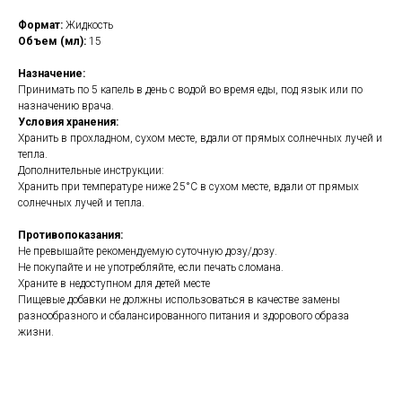
Формат:
Жидкость
Объем (мл):
15
Назначение:
Принимать по 5 капель в день с водой во время еды, под язык или по
назначению врача.
Условия хранения:
Хранить в прохладном, сухом месте, вдали от прямых солнечных лучей и
тепла.
Дополнительные инструкции:
Хранить при температуре ниже 25°С в сухом месте, вдали от прямых
солнечных лучей и тепла.
Противопоказания:
Не превышайте рекомендуемую суточную дозу/дозу.
Не покупайте и не употребляйте, если печать сломана.
Храните в недоступном для детей месте
Пищевые добавки не должны использоваться в качестве замены
разнообразного и сбалансированного питания и здорового образа
жизни.
https://naturaldispensary.co.uk/products/Nutrisorb_Vitamin_E_15ml-804-
8.html