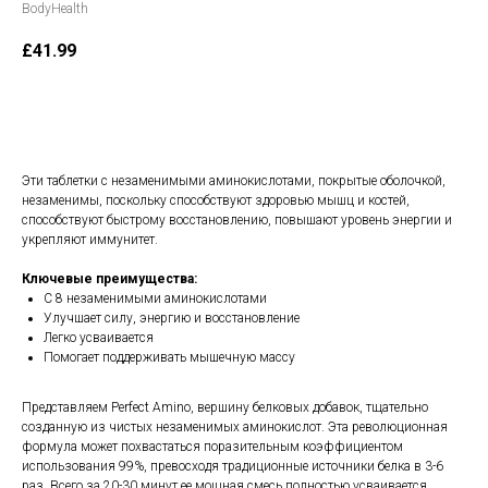
BodyHealth
£
41.99
В корзину
Эти таблетки с незаменимыми аминокислотами, покрытые оболочкой,
незаменимы, поскольку способствуют здоровью мышц и костей,
способствуют быстрому восстановлению, повышают уровень энергии и
укрепляют иммунитет.
Ключевые преимущества:
С 8 незаменимыми аминокислотами
Улучшает силу, энергию и восстановление
Легко усваивается
Помогает поддерживать мышечную массу
Представляем Perfect Amino, вершину белковых добавок, тщательно
созданную из чистых незаменимых аминокислот. Эта революционная
формула может похвастаться поразительным коэффициентом
использования 99%, превосходя традиционные источники белка в 3-6
раз. Всего за 20-30 минут ее мощная смесь полностью усваивается,