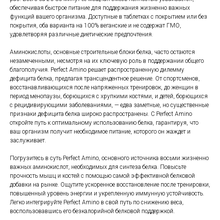
обеспечивая быстрое питание для поддержания жизненно важных
функций вашего организма. Доступные в таблетках с покрытием или без
покрытия, оба варианта на 100% веганские и не содержат ГМО,
удовлетворяя различные диетические предпочтения.
Аминокислоты, основные строительные блоки белка, часто остаются
незамеченными, несмотря на их ключевую роль в поддержании общего
благополучия. Perfect Amino решает распространенную дилемму
дефицита белка, предлагая трансцендентное решение. От спортсменов,
восстанавливающихся после напряженных тренировок, до женщин в
период менопаузы, борющихся с хрупкими костями, и детей, борющихся
с рецидивирующими заболеваниями, — едва заметные, но существенные
признаки дефицита белка широко распространены. С Perfect Amino
откройте путь к оптимальному использованию белка, гарантируя, что
ваш организм получит необходимое питание, которого он жаждет и
заслуживает.
Погрузитесь в суть Perfect Amino, основного источника восьми жизненно
важных аминокислот, необходимых для синтеза белка. Повысьте
прочность мышц и костей с помощью самой эффективной белковой
добавки на рынке. Ощутите ускоренное восстановление после тренировки,
повышенный уровень энергии и укрепленную иммунную устойчивость.
Легко интегрируйте Perfect Amino в свой путь по снижению веса,
воспользовавшись его безкалорийной белковой поддержкой.