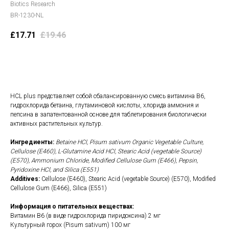
Biotics Research
BR-1230-NL
£
17.71
£
19.46
В корзину
HCL plus представляет собой сбалансированную смесь витамина B6,
гидрохлорида бетаина, глутаминовой кислоты, хлорида аммония и
пепсина в запатентованной основе для таблетирования биологически
активных растительных культур.
Ингредиенты:
Betaine HCl, Pisum sativum Organic Vegetable Culture,
Cellulose (E460), L-Glutamine Acid HCl, Stearic Acid (vegetable Source)
(E570), Ammonium Chloride, Modified Cellulose Gum (E466), Pepsin,
Pyridoxine HCl, and Silica (E551)
Additives:
Cellulose (E460), Stearic Acid (vegetable Source) (E570), Modified
Cellulose Gum (E466), Silica (E551)
Информация о питательных веществах:
Витамин B6 (в виде гидрохлорида пиридоксина) 2 мг
Культурный горох (Pisum sativum) 100 мг