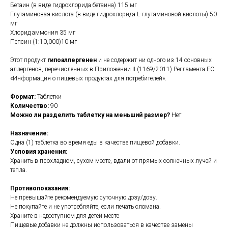
Бетаин (в виде гидрохлорида бетаина) 115 мг
Глутаминовая кислота (в виде гидрохлорида L-глутаминовой кислоты) 50
мг
Хлорид аммония 35 мг
Пепсин (1:10,000)10 мг
Этот продукт
гипоаллергенен
и не содержит ни одного из 14 основных
аллергенов, перечисленных в Приложении II (1169/2011) Регламента ЕС
«Информация о пищевых продуктах для потребителей».
Формат:
Таблетки
Количество:
90
Можно ли разделить таблетку на меньший размер?
Нет
Назначение:
Одна (1) таблетка во время еды в качестве пищевой добавки.
Условия хранения:
Хранить в прохладном, сухом месте, вдали от прямых солнечных лучей и
тепла.
Противопоказания:
Не превышайте рекомендуемую суточную дозу/дозу.
Не покупайте и не употребляйте, если печать сломана.
Храните в недоступном для детей месте
Пищевые добавки не должны использоваться в качестве замены