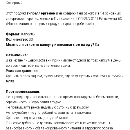
Кошерный
Этот продукт
гипоаллергенен
и не содержит ни одного из 14 основных
аллергенов, перечисленных в Приложении II (1169/2011) Регламента ЕС
«Информация о пищевых продуктах для потребителей».
Формат:
Капсулы
Количество:
30
Можно ли открыть капсулу и высыпать ее на еду?
Да
Назначение:
В качестве пищевой добавки принимайте от одной до трех капсул в день
во время еды или по назначению врача.
Условия хранения:
Хранить в прохладном, сухом месте, вдали от прямых солнечных лучей и
тепла.
Противопоказания:
Не подходит для использования во время планируемой беременности,
беременности и кормления грудью.
Не превышайте рекомендуемую суточную дозу/дозу.
Не покупайте и не употребляйте, если печать сломана.
Храните в недоступном для детей месте
Пищевые добавки не должны использоваться в качестве замены
разнообразного и сбалансированного питания и здорового образа