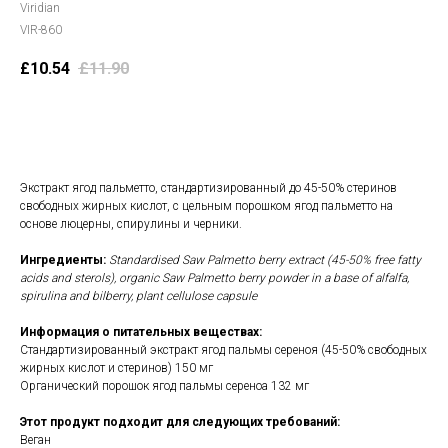
Viridian
VIR-860
£
10.54
£
11.90
В корзину
Экстракт ягод пальметто, стандартизированный до 45-50% стеринов
свободных жирных кислот, с цельным порошком ягод пальметто на
основе люцерны, спирулины и черники.
Ингредиенты:
Standardised Saw Palmetto berry extract (45-50% free fatty
acids and sterols), organic Saw Palmetto berry powder in a base of alfalfa,
spirulina and bilberry, plant cellulose capsule
Информация о питательных веществах:
Стандартизированный экстракт ягод пальмы сереноя (45-50% свободных
жирных кислот и стеринов) 150 мг
Органический порошок ягод пальмы сереноа 132 мг
Этот продукт подходит для следующих требований:
Веган