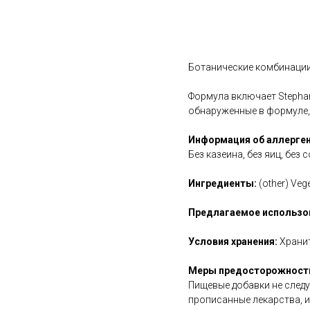
В корзину
Ботанические комбинации
Формула включает Stephan
обнаруженные в формуле, 
Информация об аллерген
Без казеина, без яиц, без 
Ингредиенты:
(other) Veg
Предлагаемое использо
Условия хранения:
Хранит
Меры предосторожност
Пищевые добавки не следу
прописанные лекарства, и