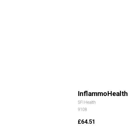
InflammoHealth 
SFI Health
9108
£
64.51