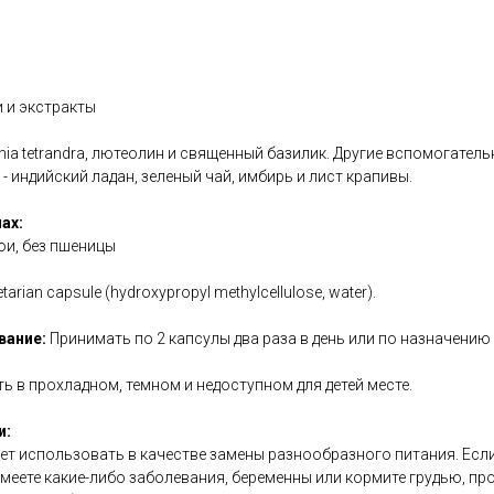
 и экстракты
ia tetrandra, лютеолин и священный базилик. Другие вспомогатель
- индийский ладан, зеленый чай, имбирь и лист крапивы.
ах:
сои, без пшеницы
etarian capsule (hydroxypropyl methylcellulose, water).
вание:
Принимать по 2 капсулы два раза в день или по назначению
ь в прохладном, темном и недоступном для детей месте.
и:
ет использовать в качестве замены разнообразного питания. Есл
меете какие-либо заболевания, беременны или кормите грудью, пр