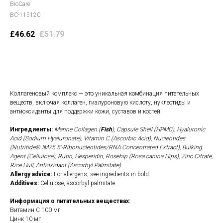
BioCare
BC-115120
£
46.62
£
51.79
В корзину
Коллагеновый комплекс — это уникальная комбинация питательных
веществ, включая коллаген, гиалуроновую кислоту, нуклеотиды и
антиоксиданты для поддержки кожи, суставов и костей.
Ингредиенты:
Marine Collagen (
Fish
), Capsule Shell (HPMC), Hyaluronic
Acid (Sodium Hyaluronate), Vitamin C (Ascorbic Acid), Nucleotides
(Nutritide® IM75 5'-Ribonucleotides/RNA Concentrated Extract), Bulking
Agent (Cellulose), Rutin, Hesperidin, Rosehip (Rosa canina Hips), Zinc Citrate,
Rice Hull, Antioxidant (Ascorbyl Palmitate).
Allergy advice:
For allergens, see ingredients in bold.
Additives:
Cellulose, ascorbyl palmitate.
Информация о питательных веществах:
Витамин С 100 мг
Цинк 10 мг