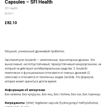
Capsules – SFI Health
SFI Health
8290-1
£
82.10
В корзину
Мощный, уникальный дрожжевой пробиотик.
Saccharomyces boulardii — непатогенные, транзиторные дрожжи. Это
выносливый, кислотоустойчивый, термоустойчивый микроорганизм, на
который не действуют антибактериальные средства. S. boulardii
генетически и функционально отличается от пивных дрожжей (S.
cerevisiae) и отличается от патогенных видов Candida. Это формула,
которая может храниться долгое время.
Информация об аллергенах:
Без казеина, Без кукурузы, Без яиц, Без глютена, Без сои, Без пшеницы
Ингредиенты:
(other) Vegetarian capsule (hydroxypropyl methylcellulose,