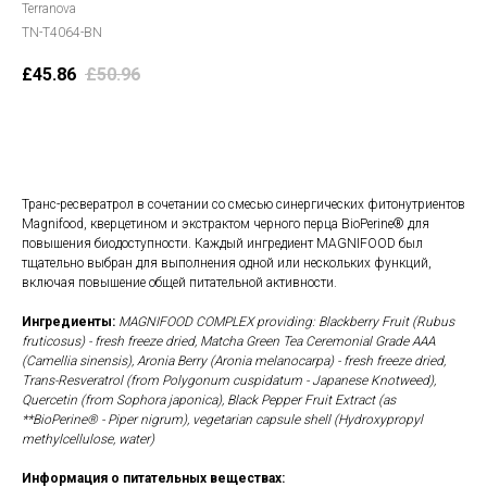
Terranova
TN-T4064-BN
£
45.86
£
50.96
В корзину
Транс-ресвератрол в сочетании со смесью синергических фитонутриентов
Magnifood, кверцетином и экстрактом черного перца BioPerine® для
повышения биодоступности. Каждый ингредиент MAGNIFOOD был
тщательно выбран для выполнения одной или нескольких функций,
включая повышение общей питательной активности.
Ингредиенты:
MAGNIFOOD COMPLEX providing: Blackberry Fruit (Rubus
fruticosus) - fresh freeze dried, Matcha Green Tea Ceremonial Grade AAA
(Camellia sinensis), Aronia Berry (Aronia melanocarpa) - fresh freeze dried,
Trans-Resveratrol (from Polygonum cuspidatum - Japanese Knotweed),
Quercetin (from Sophora japonica), Black Pepper Fruit Extract (as
**BioPerine® - Piper nigrum), vegetarian capsule shell (Hydroxypropyl
methylcellulose, water)
Информация о питательных веществах: