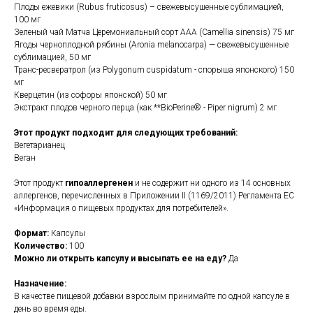
Плоды ежевики (Rubus fruticosus) – свежевысушенные сублимацией,
100 мг
Зеленый чай Матча Церемониальный сорт AAA (Camellia sinensis) 75 мг
Ягоды черноплодной рябины (Aronia melanocarpa) — свежевысушенные
сублимацией, 50 мг
Транс-ресвератрол (из Polygonum cuspidatum - спорыша японского) 150
мг
Кверцетин (из софоры японской) 50 мг
Экстракт плодов черного перца (как **BioPerine® - Piper nigrum) 2 мг
Этот продукт подходит для следующих требований:
Вегетарианец
Веган
Этот продукт
гипоаллергенен
и не содержит ни одного из 14 основных
аллергенов, перечисленных в Приложении II (1169/2011) Регламента ЕС
«Информация о пищевых продуктах для потребителей».
Формат:
Капсулы
Количество:
100
Можно ли открыть капсулу и высыпать ее на еду?
Да
Назначение:
В качестве пищевой добавки взрослым принимайте по одной капсуле в
день во время еды.