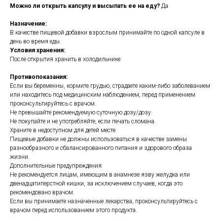
Можно ли открыть капсулу и высыпать ее на еду?
Да
Назначение:
В качестве пищевой добавки взрослым принимайте по одной капсуле в
день во время еды.
Условия хранения:
После открытия хранить в холодильнике
Противопоказания:
Если вы беременны, кормите грудью, страдаете каким-либо заболеванием
или находитесь под медицинским наблюдением, перед применением
проконсультируйтесь с врачом.
Не превышайте рекомендуемую суточную дозу/дозу.
Не покупайте и не употребляйте, если печать сломана.
Храните в недоступном для детей месте
Пищевые добавки не должны использоваться в качестве замены
разнообразного и сбалансированного питания и здорового образа
жизни.
Дополнительные предупреждения:
Не рекомендуется лицам, имеющим в анамнезе язву желудка или
двенадцатиперстной кишки, за исключением случаев, когда это
рекомендовано врачом.
Если вы принимаете назначенные лекарства, проконсультируйтесь с
врачом перед использованием этого продукта.