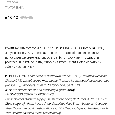
Terranova
TN-T0738-BN
£
16.42
£
18.26
В корзину
Комплекс микрофлоры с ФОС и смесью MAGNIFOOD, включая ФОС,
лопух и свеклу. Комплексная инновация, разработанная Terranova,
использует цельные, чистые, богатые фитопродуктами продукты и
растительные компоненты, многие из которых являются свежими и
сублимированными.
Ингредиенты:
Lactobacillus plantarum (Rosell-1012), Lactobacillus casei
(Rosell-215), Lactobacillus rhamnosus (Rosell-11), Lactobacillus acidophilus
(Rosell-52), Bifidobacterium lactis (CHR Hansen BB-12),
all above strains are of non-dairy origin (from
soya
)
MAGNIFOOD COMPLEX PROVIDING:
Burdock Root [Arctium lappa) - fresh freeze dried, Beet Root & Greens Juice
(Beta vulgaris) - fresh freeze dried, Stabilized Rice Bran, Vegetarian Capsule
Shell (Hydroxypropyl methylcellulose), FOS (fructo-oligosaccharides), Larch
Tree Arabinogalactan (Larix Occidentalis).