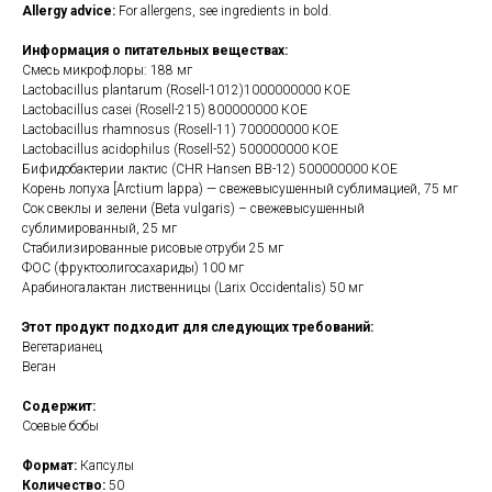
Allergy advice:
For allergens, see ingredients in bold.
Информация о питательных веществах:
Смесь микрофлоры: 188 мг
Lactobacillus plantarum (Rosell-1012)1000000000 КОЕ
Lactobacillus casei (Rosell-215) 800000000 КОЕ
Lactobacillus rhamnosus (Rosell-11) 700000000 КОЕ
Lactobacillus acidophilus (Rosell-52) 500000000 КОЕ
Бифидобактерии лактис (CHR Hansen BB-12) 500000000 КОЕ
Корень лопуха [Arctium lappa) — свежевысушенный сублимацией, 75 мг
Сок свеклы и зелени (Beta vulgaris) – свежевысушенный
сублимированный, 25 мг
Стабилизированные рисовые отруби 25 мг
ФОС (фруктоолигосахариды) 100 мг
Арабиногалактан лиственницы (Larix Occidentalis) 50 мг
Этот продукт подходит для следующих требований:
Вегетарианец
Веган
Содержит:
Соевые бобы
Формат:
Капсулы
Количество:
50