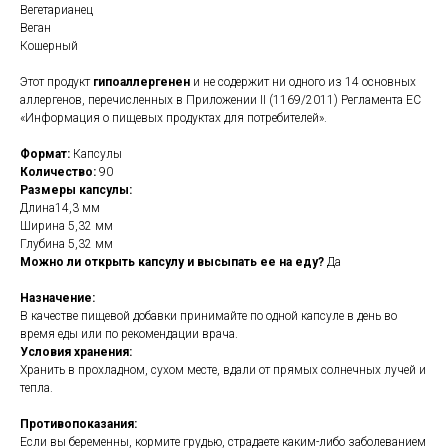
Вегетарианец
Веган
Кошерный
Этот продукт
гипоаллергенен
и не содержит ни одного из 14 основных
аллергенов, перечисленных в Приложении II (1169/2011) Регламента ЕС
«Информация о пищевых продуктах для потребителей».
Формат:
Капсулы
Количество:
90
Размеры капсулы:
Длина14,3 мм
Ширина 5,32 мм
Глубина 5,32 мм
Можно ли открыть капсулу и высыпать ее на еду?
Да
Назначение:
В качестве пищевой добавки принимайте по одной капсуле в день во
время еды или по рекомендации врача.
Условия хранения:
Хранить в прохладном, сухом месте, вдали от прямых солнечных лучей и
тепла.
Противопоказания:
Если вы беременны, кормите грудью, страдаете каким-либо заболеванием