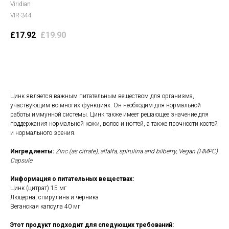
Viridian
VIR-344
£
17.92
£
19.90
В корзину
Цинк является важным питательным веществом для организма,
участвующим во многих функциях. Он необходим для нормальной
работы иммунной системы. Цинк также имеет решающее значение для
поддержания нормальной кожи, волос и ногтей, а также прочности костей
и нормального зрения.
Ингредиенты:
Zinc (as citrate), alfalfa, spirulina and bilberry, Vegan (HMPC)
Capsule
Информация о питательных веществах:
Цинк (цитрат) 15 мг
Люцерна, спирулина и черника
Веганская капсула 40 мг
Этот продукт подходит для следующих требований: