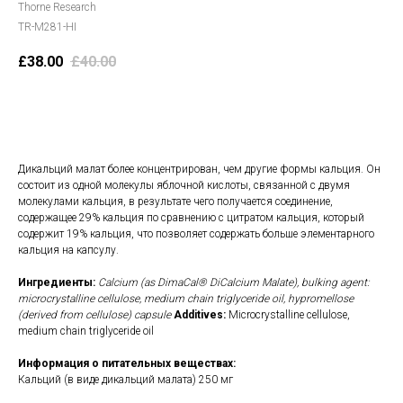
Thorne Research
TR-M281-HI
£
38.00
£
40.00
В корзину
Дикальций малат более концентрирован, чем другие формы кальция. Он
состоит из одной молекулы яблочной кислоты, связанной с двумя
молекулами кальция, в результате чего получается соединение,
содержащее 29% кальция по сравнению с цитратом кальция, который
содержит 19% кальция, что позволяет содержать больше элементарного
кальция на капсулу.
Ингредиенты:
Calcium (as DimaCal® DiCalcium Malate), bulking agent:
microcrystalline cellulose, medium chain triglyceride oil, hypromellose
(derived from cellulose) capsule
Additives:
Microcrystalline cellulose,
medium chain triglyceride oil
Информация о питательных веществах:
Кальций (в виде дикальций малата) 250 мг