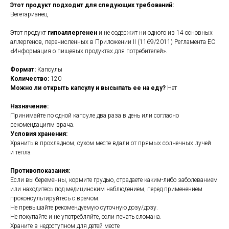
Этот продукт подходит для следующих требований:
Вегетарианец
Этот продукт
гипоаллергенен
и не содержит ни одного из 14 основных
аллергенов, перечисленных в Приложении II (1169/2011) Регламента ЕС
«Информация о пищевых продуктах для потребителей».
Формат:
Капсулы
Количество:
120
Можно ли открыть капсулу и высыпать ее на еду?
Нет
Назначение:
Принимайте по одной капсуле два раза в день или согласно
рекомендациям врача.
Условия хранения:
Хранить в прохладном, сухом месте вдали от прямых солнечных лучей
и тепла
Противопоказания:
Если вы беременны, кормите грудью, страдаете каким-либо заболеванием
или находитесь под медицинским наблюдением, перед применением
проконсультируйтесь с врачом.
Не превышайте рекомендуемую суточную дозу/дозу.
Не покупайте и не употребляйте, если печать сломана.
Храните в недоступном для детей месте