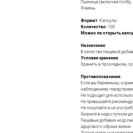
Пшеница (включая полбу, 
Ячмень
Формат:
Капсулы
Количество:
100
Можно ли открыть капсу
Назначение:
В качестве пищевой добав
Условия хранения:
Хранить в прохладном, су
Противопоказания:
Если вы беременны, корми
наблюдением, перед прим
Не подходит для использ
Не превышайте рекоменду
Не покупайте и не употреб
Храните в недоступном дл
Пищевые добавки не долж
здорового образа жизни.
Дополнительные предупре