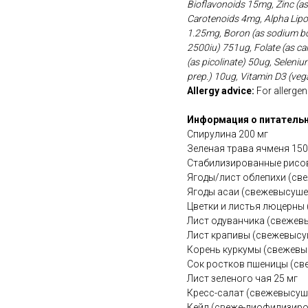
Bioflavonoids 15mg, Zinc (as
Carotenoids 4mg, Alpha Lipoi
1.25mg, Boron (as sodium bor
2500iu) 751ug, Folate (as ca
(as picolinate) 50ug, Selen
prep.) 10ug, Vitamin D3 (vega
Allergy advice:
For allergens
Информация о питательн
Спирулина 200 мг
Зеленая трава ячменя 150
Стабилизированные рисов
Ягоды/лист облепихи (св
Ягоды асаи (свежевысуше
Цветки и листья люцерны
Лист одуванчика (свежев
Лист крапивы (свежевысу
Корень куркумы (свежевы
Сок ростков пшеницы (св
Лист зеленого чая 25 мг
Кресс-салат (свежевысуш
Кейл (свеже-лиофилизиро