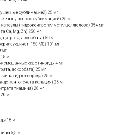
ушенные сублимацией) 25 мг
ежевысушенные сублимацией) 25 мг
 капсулы (гидроксипропилметилцеллюлоза) 354 мг
та Ca, Mg, Zn) 250 мг
, цитрата, аскорбата) 50 мг
ерилсукцинат, 150 МЕ) 101 мг
0 мг
 15 мг
н/смешанные каротиноиды 4 мг
трата, аскорбата) 25 мг
оксина гидрохлорида) 25 мг
виде пантотената кальция) 25 мг
итрата тиамина) 20 мг
 20 мг
ды 15 мг
ницы 5,5 мг