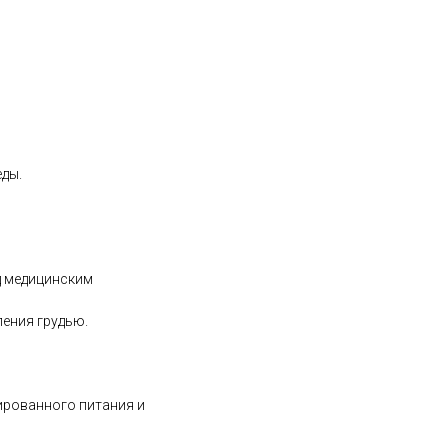
еды.
д медицинским
ения грудью.
ированного питания и