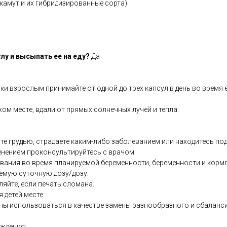
камут и их гибридизированные сорта)
лу и высыпать ее на еду?
Да
ки взрослым принимайте от одной до трех капсул в день во время 
хом месте, вдали от прямых солнечных лучей и тепла.
те грудью, страдаете каким-либо заболеванием или находитесь по
енением проконсультируйтесь с врачом.
ования во время планируемой беременности, беременности и кормл
емую суточную дозу/дозу.
ляйте, если печать сломана.
я детей месте
ны использоваться в качестве замены разнообразного и сбаланс
ждения: