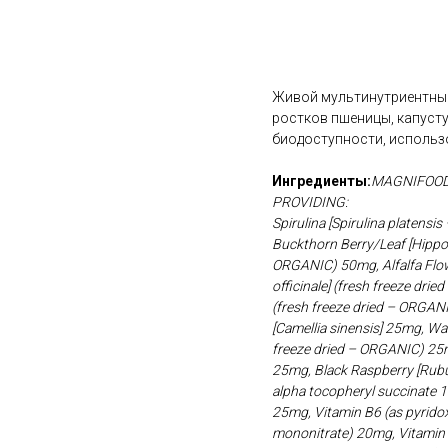
В корзину
Живой мультинутриентный
ростков пшеницы, капуст
биодоступности, использо
Ингредиенты:
MAGNIFOOD
PROVIDING:
Spirulina [Spirulina platens
Buckthorn Berry/Leaf [Hippop
ORGANIC) 50mg, Alfalfa Flow
officinale] (fresh freeze dri
(fresh freeze dried – ORGA
[Camellia sinensis] 25mg, Wat
freeze dried – ORGANIC) 25m
25mg, Black Raspberry [Rubus
alpha tocopheryl succinate 1
25mg, Vitamin B6 (as pyrido
mononitrate) 20mg, Vitamin B