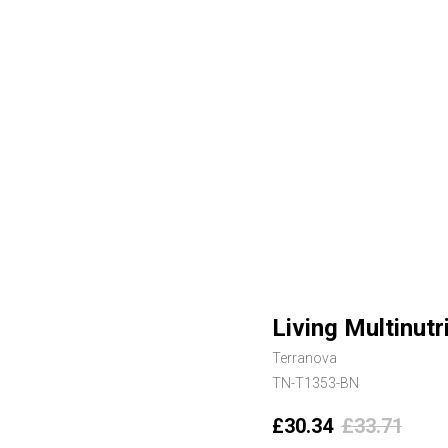
Living Multinut
Terranova
TN-T1353-BN
£
30.34
£
33.71