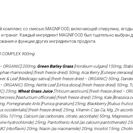
 комплекс со смесью MAGNIFOOD, включающей спирулину, ягоды а
у и гранат. Каждый ингредиент MAGNIFOOD был тщательно выбран 
вания и функции других ингредиентов продукта.
 COMPLEX 900mg
is – ORGANIC] 200mg,
Green Barley Grass
[Hordeum vulgare] 150mg, Stabil
hae rhamnoides] (fresh freeze dried) 50mg, Acai Berry [Euterpe oleracea] 
er & Leaf [Medicago sativa] (fresh freeze dried – ORGANIC) 50mg, Dande
ed – ORGANIC) 50mg, Nettle Leaf [Urtica dioica] (fresh freeze dried) 50mg,
NIC) 25mg,
Wheat Grass Juice
[Triticum aestivum] (fresh freeze dried – O
ercress [Nasturtium officinale] (fresh freeze dried) 25mg, Kale [Brassica o
g, Pomegranate Arils [Punica granatum] 25mg, Blackberry [Rubus fruticosu
 occidentalis] (fresh freeze dried) 25mg, Vitamin C (as Ca, Mg, Zn ascorb
50iu 101mg, Calcium (as carbonate, citrate, ascorbate) 50mg, Magnesium (
xine hydrochloride) 25mg, Pantothenic Acid (as calcium pantothenate) 25
2 (riboflavin) 20mg, Niacin (as niacinamide) 20mg, Inositol 15mg, Choline