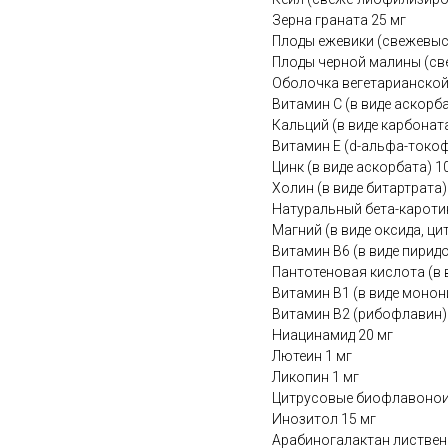
Зерна граната 25 мг
Плоды ежевики (свежевыс
Плоды черной малины (св
Оболочка вегетарианской
Витамин С (в виде аскорба
Кальций (в виде карбоната
Витамин Е (d-альфа-токоф
Цинк (в виде аскорбата) 1
Холин (в виде битартрата)
Натуральный бета-кароти
Магний (в виде оксида, ци
Витамин B6 (в виде пирид
Пантотеновая кислота (в 
Витамин B1 (в виде монон
Витамин B2 (рибофлавин)
Ниацинамид 20 мг
Лютеин 1 мг
Ликопин 1 мг
Цитрусовые биофлавонои
Инозитол 15 мг
Арабиногалактан листвен