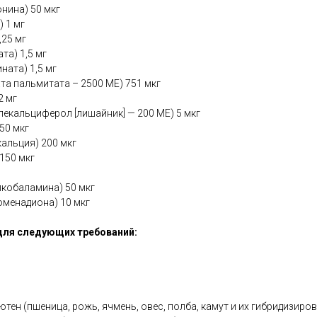
онина) 50 мкг
) 1 мг
,25 мг
та) 1,5 мг
ната) 1,5 мг
ата пальмитата – 2500 МЕ) 751 мкг
2 мг
лекальциферол [лишайник] — 200 МЕ) 5 мкг
50 мкг
кальция) 200 мкг
 150 мкг
лкобаламина) 50 мкг
оменадиона) 10 мкг
для следующих требований:
тен (пшеница, рожь, ячмень, овес, полба, камут и их гибридизиро