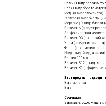
Селен (в виде селеномети
Бор (в виде бората натрия
Медь (в виде глюконата) 1
Железо (в виде бисглицина
Марганец (в виде бисглици
Витамин А (в виде препар
Альфа-липоевая кислота 
Витамин D3 (веганский хо
Хром (в виде пиколината) 
Фолат (как L-метилфолат 
Йод (в виде йодида калия)
Биотин 100 мкг
Витамин B12 (в виде мети
Витамин К1 (в форме фит
Этот продукт подходит 
Вегетарианец
Веган
Содержит:
Зерновые, содержащие глю