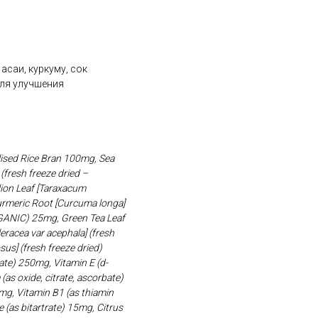
саи, куркуму, сок
для улучшения
ised Rice Bran 100mg, Sea
(fresh freeze dried –
lion Leaf [Taraxacum
 Turmeric Root [Curcuma longa]
RGANIC) 25mg, Green Tea Leaf
leracea var acephala] (fresh
s] (fresh freeze dried)
ate) 250mg, Vitamin E (d-
as oxide, citrate, ascorbate)
mg, Vitamin B1 (as thiamin
 (as bitartrate) 15mg, Citrus