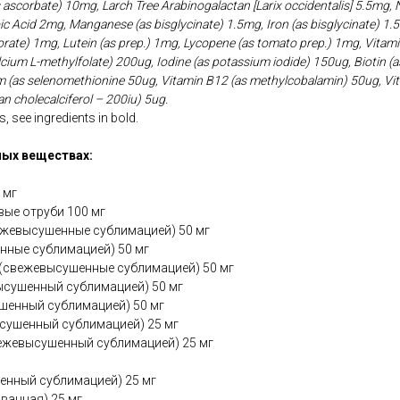
 ascorbate) 10mg, Larch Tree Arabinogalactan [Larix occidentalis] 5.5mg,
c Acid 2mg, Manganese (as bisglycinate) 1.5mg, Iron (as bisglycinate) 1.
ate) 1mg, Lutein (as prep.) 1mg, Lycopene (as tomato prep.) 1mg, Vitamin
lcium L-methylfolate) 200ug, Iodine (as potassium iodide) 150ug, Biotin 
ium (as selenomethionine 50ug, Vitamin B12 (as methylcobalamin) 50ug, V
n cholecalciferol – 200iu) 5ug.
, see ingredients in bold.
ых веществах:
 мг
ые отруби 100 мг
ежевысушенные сублимацией) 50 мг
нные сублимацией) 50 мг
 (свежевысушенные сублимацией) 50 мг
ысушенный сублимацией) 50 мг
шенный сублимацией) 50 мг
сушенный сублимацией) 25 мг
ежевысушенный сублимацией) 25 мг
енный сублимацией) 25 мг
ванная) 25 мг