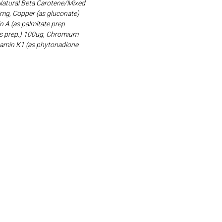
 Natural Beta Carotene/Mixed
5mg, Copper (as gluconate)
 A (as palmitate prep.
(as prep.) 100ug, Chromium
itamin K1 (as phytonadione