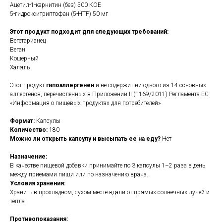
Ацетил-1-карнитин (без) 500 КОЕ
5-гидрокситриптофан (5-HTP) 50 мг
Этот продукт подходит для следующих требований:
Вегетарианец
Веган
Кошерный
Халяль
Этот продукт
гипоаллергенен
и не содержит ни одного из 14 основных
аллергенов, перечисленных в Приложении II (1169/2011) Регламента ЕС
«Информация о пищевых продуктах для потребителей»
Формат:
Капсулы
Количество:
180
Можно ли открыть капсулу и высыпать ее на еду?
Нет
Назначение:
В качестве пищевой добавки принимайте по 3 капсулы 1–2 раза в день
между приемами пищи или по назначению врача.
Условия хранения:
Хранить в прохладном, сухом месте вдали от прямых солнечных лучей и
тепла
Противопоказания: