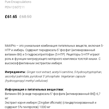
Pure Encapsulations
PEN-12607211
£
61.65
£
68.50
В корзину
MotilPro — это уникальная комбинация питательных веществ, включая 5-
HTP и имбирь. Содержит пиридоксаль-5'-фосфат (активированный
витамин B6) и 5-гидрокситриптофан (5-HTP). Рецепторы 5-HTP играют
роль в функции мигрирующего моторного комплекса толстой кишки. С
высокоэффективным экстрактом имбиря.
Ингредиенты:
Ginger root extract, acetyl-l-carnitine, 5-hydroxytryptophan,
ascorbyl palmitate, pyridoxal 5’ phosphate. Vegetarian capsule
(hydroxypropyl methyl cellulose).
Информация о питательных веществах:
Витамин B6 (в виде пиридоксаль-5'-фосфата [активированный B6]) 6,7
мг
Экстракт корня имбиря (Zingiber officinale) (стандартизированный и
содержит 5% гингеролов) 1000 мг