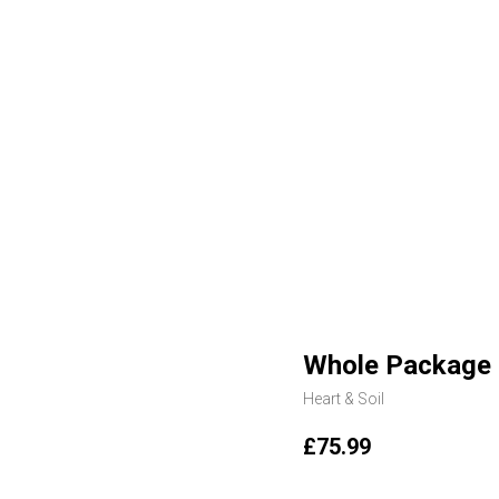
Whole Package
Heart & Soil
£
75.99