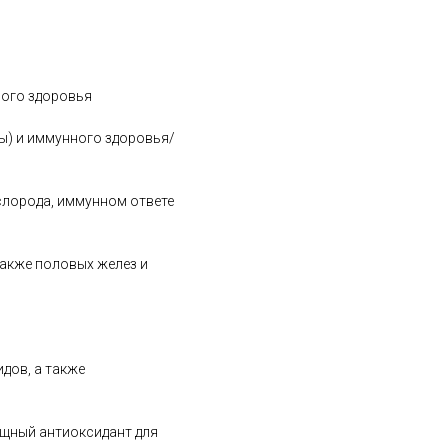
ного здоровья
ы) и иммунного здоровья/
слорода, иммунном ответе
также половых желез и
дов, а также
ощный антиоксидант для