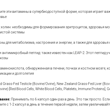
лучите эти витамины в супербиодоступной форме, которая играет в
овье
и холин: необходимы для формирования эритроцитов, здоровья мо
дистой системы
жны для метаболизма, настроения и энергии, а также для здоровья 
 антимикробный пептид: также известен как LEAP-2. Этот пептид у
юкозы
аминокислота, обнаруженная в печени, почках и костном мозге, ко
икации и долголетия
 Grass-Fed Testicle (Bovine/Ovine), New Zealand Grass-Fed Liver (Bov
ine) [Red Blood Cells, White Blood Cells, Platelets, Immune Proteins], G
вание:
Принимать по 6 капсул один раз в день. Это так просто. Есл
те с 1-2 капсул в день в течение первой недели, затем увеличивайте