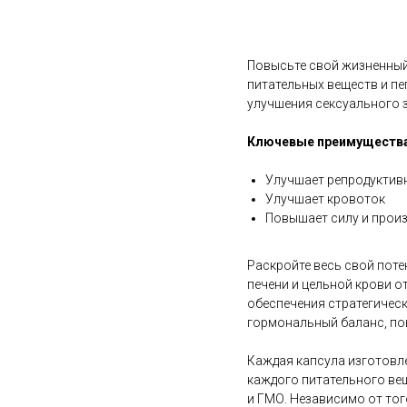
В корзину
Повысьте свой жизненный
питательных веществ и п
улучшения сексуального 
Ключевые преимущества
Улучшает репродуктив
Улучшает кровоток
Повышает силу и прои
Раскройте весь свой пот
печени и цельной крови о
обеспечения стратегичес
гормональный баланс, по
Каждая капсула изготовл
каждого питательного вещ
и ГМО. Независимо от тог