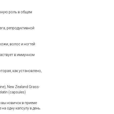
ажную роль в общем
зга, репродуктивной
кожи, волос и ногтей
частвует в иммунном
торая, как установлено,
ine), New Zealand Grass-
elatin (capsules)
и вы новичок в приеме
 на одну капсулу в день.