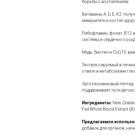
борьбы с воспалением
Витамины A, D, E, K2: по
иммунитете и костях здор
Рибофлавин, фолат, B12 
системы и сердечно-сосу
Медь, биотин и CoQ10: ва
Экспрессируемый в печени
ответе и метаболизме гл
Эрготионеиновый пептид: 
поддерживает пути детокс
Ингредиенты:
New Zealand
Fed Whole Blood Extract (Bov
Предлагаемое использо
добавок для органов, начни