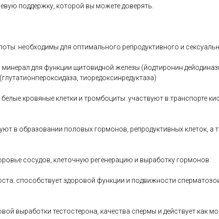
евую поддержку, которой вы можете доверять.
оты: необходимы для оптимального репродуктивного и сексуаль
й минерал для функции щитовидной железы (йодтиронин дейодиназ
(глутатионпероксидаза, тиоредоксинредуктаза)
 белые кровяные клетки и тромбоциты: участвуют в транспорте ки
вуют в образовании половых гормонов, репродуктивных клеток, а 
доровье сосудов, клеточную регенерацию и выработку гормонов
ста: способствует здоровой функции и подвижности сперматозои
овой выработки тестостерона, качества спермы и действует как м