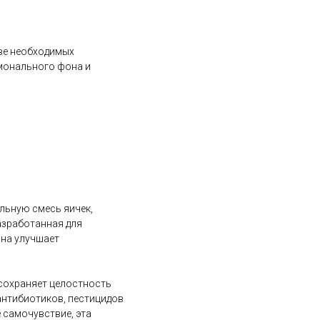
ве необходимых
рмонального фона и
льную смесь яичек,
азработанная для
она улучшает
 сохраняет целостность
 антибиотиков, пестицидов
 самочувствие, эта