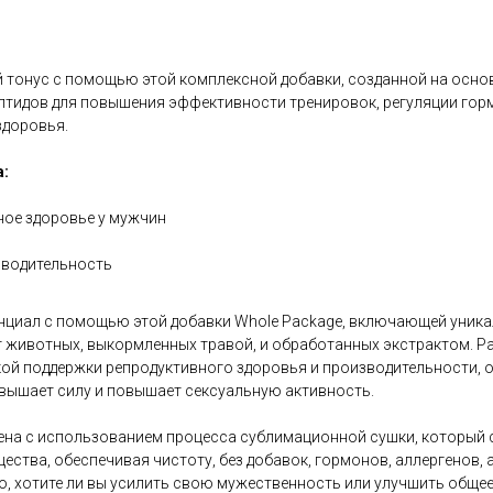
 тонус с помощью этой комплексной добавки, созданной на осно
ептидов для повышения эффективности тренировок, регуляции го
здоровья.
:
ное здоровье у мужчин
зводительность
енциал с помощью этой добавки Whole Package, включающей уника
т животных, выкормленных травой, и обработанных экстрактом. Р
кой поддержки репродуктивного здоровья и производительности, 
вышает силу и повышает сексуальную активность.
ена ​​с использованием процесса сублимационной сушки, который
ества, обеспечивая чистоту, без добавок, гормонов, аллергенов,
о, хотите ли вы усилить свою мужественность или улучшить общее