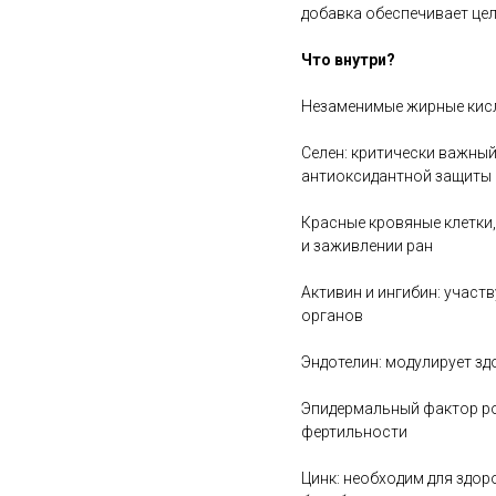
добавка обеспечивает цел
Что внутри?
Незаменимые жирные кисл
Селен: критически важны
антиоксидантной защиты 
Красные кровяные клетки,
и заживлении ран
Активин и ингибин: участ
органов
Эндотелин: модулирует з
Эпидермальный фактор ро
фертильности
Цинк: необходим для здор