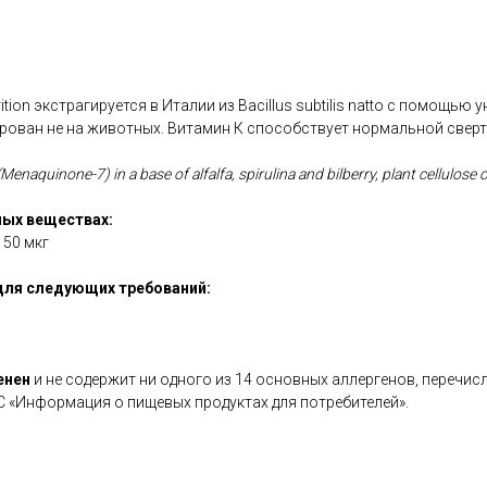
rition экстрагируется в Италии из Bacillus subtilis natto с помощью
рован не на животных. Витамин К способствует нормальной свер
Menaquinone-7) in a base of alfalfa, spirulina and bilberry, plant cellulose 
ых веществах:
 50 мкг
для следующих требований:
енен
и не содержит ни одного из 14 основных аллергенов, перечис
С «Информация о пищевых продуктах для потребителей».