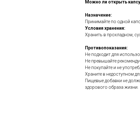
Можно ли открыть капсу
Назначение:
Принимайте по одной капс
Условия хранения:
Хранить в прохладном, су
Противопоказания:
Не подходит для использ
Не превышайте рекоменду
Не покупайте и не употреб
Храните в недоступном дл
Пищевые добавки не долж
здорового образа жизни.
https://naturaldispensary.