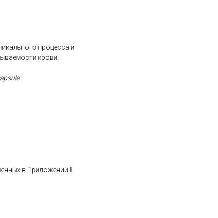
 уникального процесса и
тываемости крови.
capsule
ленных в Приложении II