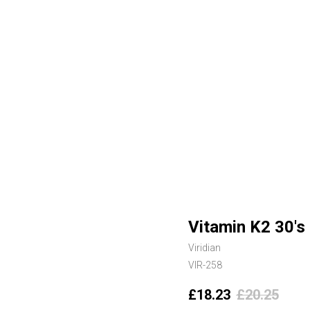
Vitamin K2 30's
Viridian
VIR-258
£
18.23
£
20.25