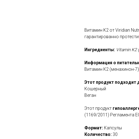
В корзину
Витамин K2 от Viridian Nut
гарантированно протести
Ингредиенты:
Vitamin K2 (
Информация о питательн
Витамин К2 (менахинон-7)
Этот продукт подходит 
Кошерный
Веган
Этот продукт
гипоаллерг
(1169/2011) Регламента Е
Формат:
Капсулы
Количество:
30