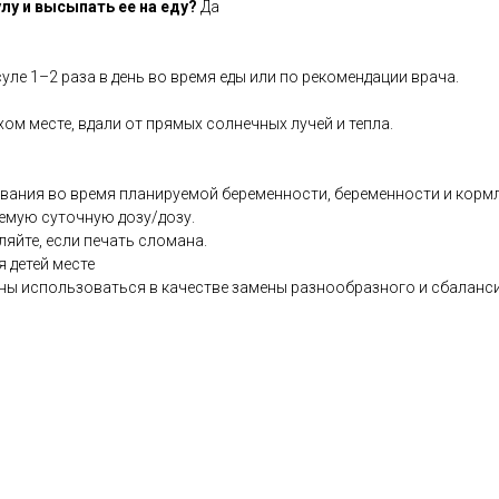
лу и высыпать ее на еду?
Да
уле 1–2 раза в день во время еды или по рекомендации врача.
хом месте, вдали от прямых солнечных лучей и тепла.
ования во время планируемой беременности, беременности и кормл
емую суточную дозу/дозу.
ляйте, если печать сломана.
я детей месте
ны использоваться в качестве замены разнообразного и сбаланс
co.uk/products/Vitamin_K2_30_s-10000908-236.html