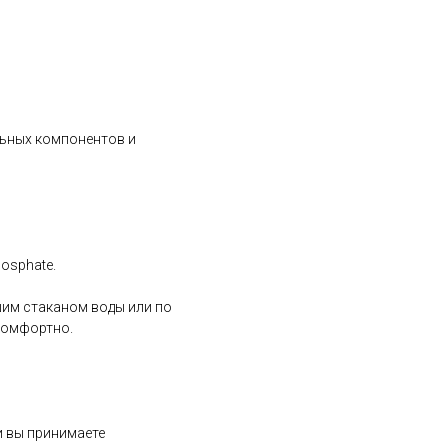
льных компонентов и
hosphate.
шим стаканом воды или по
 комфортно.
и вы принимаете