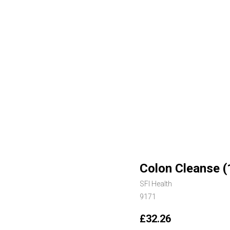
Colon Cleanse (
SFI Health
9171
£
32.26