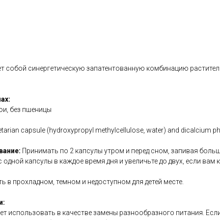
яет собой синергетическую запатентованную комбинацию растите
ах:
сои, без пшеницы
etarian capsule (hydroxypropyl methylcellulose, water) and dicalcium p
вание:
Принимать по 2 капсулы утром и перед сном, запивая боль
с одной капсулы в каждое время дня и увеличьте до двух, если вам
ь в прохладном, темном и недоступном для детей месте.
и:
ет использовать в качестве замены разнообразного питания. Есл