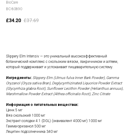
BioCare
BC-80890
£
34.20
£
37.69
В корзину
Slippery Elm Intensiv — это уникальный высокоэффективный
ботанический комплекс с скользким вязом, лакричником и алтеем,
который поддерживает и успокаивает пищеварительную систему.
Ингредиенты:
Slippery Elm (Ulmus fulva Inner Bark Powder), Gamma
Oryzanol (Oryza sativa Bran), Deglycyrrhizinated Liquorice Powder Extract
(Glycyrrhiza glabra Root), Sunflower Lecithin Powder (Helianthus annuus),
Marshmallow Powder Extract (Althea officinalis Root), Zinc Citrate
Информация о питательных веществах:
Цинк 5 мг
Вяз скользкий 1000 мг
Экстракт солодки 4:1 (DGL) (эквивалент 4000 мг) 1000 мг
Гамма-оризанол 500 мг
Лецитин подсолнечника 340 мг