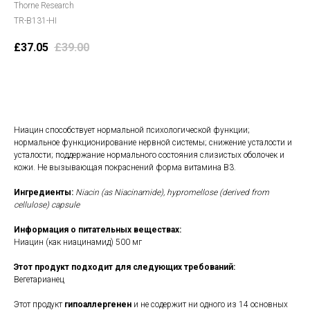
Thorne Research
TR-B131-HI
£
37.05
£
39.00
В корзину
Ниацин способствует нормальной психологической функции;
нормальное функционирование нервной системы; снижение усталости и
усталости; поддержание нормального состояния слизистых оболочек и
кожи. Не вызывающая покраснений форма витамина B3.
Ингредиенты:
Niacin (as Niacinamide), hypromellose (derived from
cellulose) capsule
Информация о питательных веществах:
Ниацин (как ниацинамид) 500 мг
Этот продукт подходит для следующих требований:
Вегетарианец
Этот продукт
гипоаллергенен
и не содержит ни одного из 14 основных