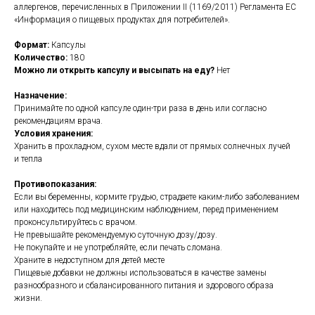
аллергенов, перечисленных в Приложении II (1169/2011) Регламента ЕС
«Информация о пищевых продуктах для потребителей».
Формат:
Капсулы
Количество:
180
Можно ли открыть капсулу и высыпать на еду?
Нет
Назначение:
Принимайте по одной капсуле один-три раза в день или согласно
рекомендациям врача.
Условия хранения:
Хранить в прохладном, сухом месте вдали от прямых солнечных лучей
и тепла
Противопоказания:
Если вы беременны, кормите грудью, страдаете каким-либо заболеванием
или находитесь под медицинским наблюдением, перед применением
проконсультируйтесь с врачом.
Не превышайте рекомендуемую суточную дозу/дозу.
Не покупайте и не употребляйте, если печать сломана.
Храните в недоступном для детей месте
Пищевые добавки не должны использоваться в качестве замены
разнообразного и сбалансированного питания и здорового образа
жизни.