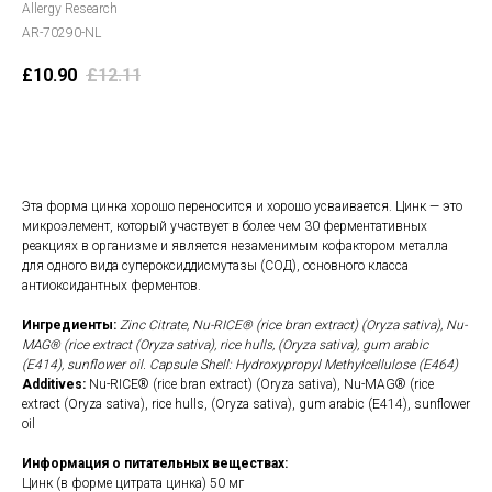
Allergy Research
AR-70290-NL
£
10.90
£
12.11
В корзину
Эта форма цинка хорошо переносится и хорошо усваивается. Цинк — это
микроэлемент, который участвует в более чем 30 ферментативных
реакциях в организме и является незаменимым кофактором металла
для одного вида супероксиддисмутазы (СОД), основного класса
антиоксидантных ферментов.
Ингредиенты:
Zinc Citrate, Nu-RICE® (rice bran extract) (Oryza sativa), Nu-
MAG® (rice extract (Oryza sativa), rice hulls, (Oryza sativa), gum arabic
(E414), sunflower oil. Capsule Shell: Hydroxypropyl Methylcellulose (E464)
Additives:
Nu-RICE® (rice bran extract) (Oryza sativa), Nu-MAG® (rice
extract (Oryza sativa), rice hulls, (Oryza sativa), gum arabic (E414), sunflower
oil
Информация о питательных веществах:
Цинк (в форме цитрата цинка) 50 мг