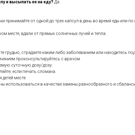
лу и высыпать ее на еду?
Да
ки принимайте от одной до трех капсул в день во время еды или по
хом месте, вдали от прямых солнечных лучей и тепла.
те грудью, страдаете каким-либо заболеванием или находитесь по
енением проконсультируйтесь с врачом.
емую суточную дозу/дозу.
ляйте, если печать сломана.
я детей месте
ны использоваться в качестве замены разнообразного и сбаланс
co.uk/products/100_Organic_Chlorella_90_s-8141-236.html