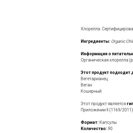
В корзину
Хлорелла. Сертифицирован
Ингредиенты:
Organic Chlo
Информация о питательн
Органическая хлорелла (р
Этот продукт подходит 
Вегетарианец
Веган
Кошерный
Этот продукт является
ги
Приложении II (1169/2011)
Формат:
Капсулы
Количество:
90