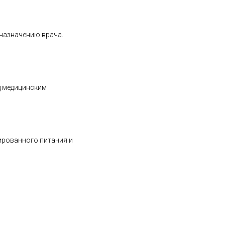
 назначению врача.
д медицинским
ированного питания и