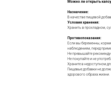
Можно ли открыть капсу
Назначение:
В качестве пищевой добав
Условия хранения:
Хранить в прохладном, су
Противопоказания:
Если вы беременны, корми
наблюдением, перед прим
Не превышайте рекоменду
Не покупайте и не употреб
Храните в недоступном дл
Пищевые добавки не долж
здорового образа жизни.
https://naturaldispensary.