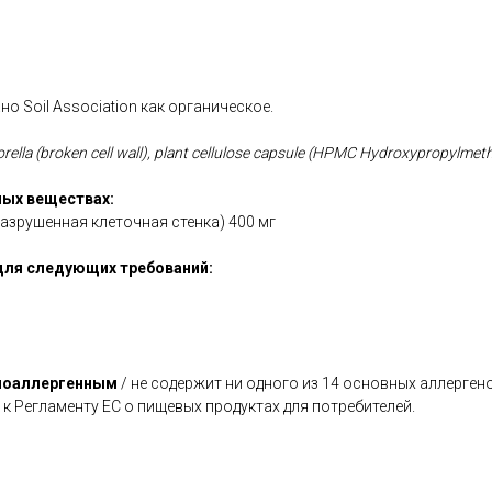
о Soil Association как органическое.
rella (broken cell wall), plant cellulose capsule (HPMC Hydroxypropylmeth
ых веществах:
азрушенная клеточная стенка) 400 мг
для следующих требований:
поаллергенным
/ не содержит ни одного из 14 основных аллерген
 к Регламенту ЕС о пищевых продуктах для потребителей.