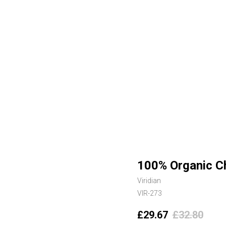
100% Organic Ch
Viridian
VIR-273
£
29.67
£
32.80