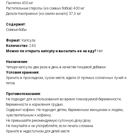
Пантетин 450 мг
Растительные стеролы (из соевых бобов) 400 мг
Дельта-токотриенол (из семян аннато) 37,5 мг
Содержит:
Соевые бобы
Формат:
Капсула
Количество:
240
Можно ли открыть капсулу и высыпать ее на еду?
Нет
Назначение:
Четыре капсулы два раза в день в качестве пищевой добавки.
Условия хранения:
Хранить в прохладном, сухом месте, вдали от прямых солнечных лучей и
тепла.
Противопоказания:
Не подходит для использования во время планируемой беременности,
беременности и кормления грудью.
Содержит кофеин. Не подходит детям, беременным женщинам и людям,
чувствительным к кофеину.
Не превышайте рекомендуемую суточную дозу/дозу.
Не покупайте и не употребляйте, если печать сломана.
Храните в недоступном для детей месте