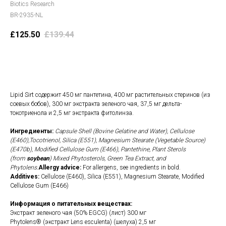
Biotics Research
BR-2935-NL
£
125.50
£
139.44
В корзину
Lipid Sirt содержит 450 мг пантетина, 400 мг растительных стеринов (из
соевых бобов), 300 мг экстракта зеленого чая, 37,5 мг дельта-
токотриенола и 2,5 мг экстракта фитолинза.
Ингредиенты:
Capsule Shell (Bovine Gelatine and Water), Cellulose
(E460),Tocotrienol, Silica (E551), Magnesium Stearate (Vegetable Source)
(E470b), Modified Cellulose Gum (E466), Pantethine, Plant Sterols
(from
soybean
) Mixed Phytosterols, Green Tea Extract, and
Phytolens.
Allergy advice:
For allergens, see ingredients in bold.
Additives:
Cellulose (E460), Silica (E551), Magnesium Stearate, Modified
Cellulose Gum (E466)
Информация о питательных веществах:
Экстракт зеленого чая (50% EGCG) (лист) 300 мг
Phytolens® (экстракт Lens esculenta) (шелуха) 2,5 мг