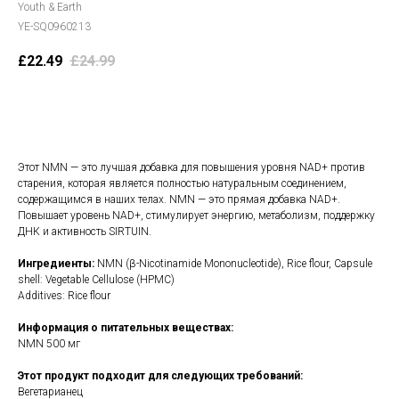
Youth & Earth
YE-SQ0960213
£
22.49
£
24.99
В корзину
Этот NMN — это лучшая добавка для повышения уровня NAD+ против
старения, которая является полностью натуральным соединением,
содержащимся в наших телах. NMN — это прямая добавка NAD+.
Повышает уровень NAD+, стимулирует энергию, метаболизм, поддержку
ДНК и активность SIRTUIN.
Ингредиенты:
NMN (β-Nicotinamide Mononucleotide), Rice flour, Capsule
shell: Vegetable Cellulose (HPMC)
Additives: Rice flour
Информация о питательных веществах:
NMN 500 мг
Этот продукт подходит для следующих требований:
Вегетарианец