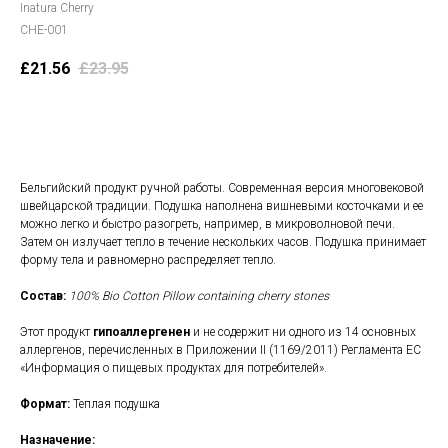
Inatura Cherry
CHE-001
£
21.56
£
23.95
В корзину
Бельгийский продукт ручной работы. Современная версия многовековой
швейцарской традиции. Подушка наполнена вишневыми косточками и ее
можно легко и быстро разогреть, например, в микроволновой печи.
Затем он излучает тепло в течение нескольких часов. Подушка принимает
форму тела и равномерно распределяет тепло.
Состав:
100% Bio Cotton Pillow containing cherry stones
Этот продукт
гипоаллергенен
и не содержит ни одного из 14 основных
аллергенов, перечисленных в Приложении II (1169/2011) Регламента ЕС
«Информация о пищевых продуктах для потребителей».
Формат:
Теплая подушка
Назначение: