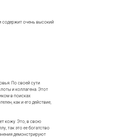
 и содержит очень высокий
овья. По своей сути
лоты и коллагена. Этот
иком в поисках
лен, как и его действие,
т кожу. Это, в свою
у, так это ее богатство
динения демонстрируют