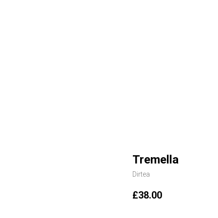
Tremella
Dirtea
£
38.00