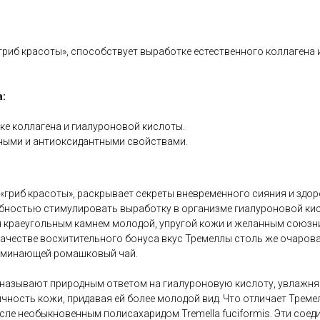
«гриб красоты», способствует выработке естественного коллагена
:
е коллагена и гиалуроновой кислоты.
ными и антиоксидантными свойствами.
«гриб красоты», раскрывает секреты вневременного сияния и здор
бностью стимулировать выработку в организме гиалуроновой кис
я краеугольным камнем молодой, упругой кожи и желанным союзн
ачестве восхитительного бонуса вкус Тремеллы столь же очаровате
поминающей ромашковый чай.
 называют природным ответом на гиалуроновую кислоту, увлажняе
чность кожи, придавая ей более молодой вид. Что отличает Тремелл
сле необыкновенным полисахаридом Tremella fuciformis. Эти сое