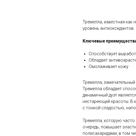
В корзину
Тремелла, известная как 
уровень антиоксидантов.
Ключевые преимущества
Способствует выработк
Обладает антивозраст
Омолаживает кожу
Тремелла, замечательный 
Тремелла обладает спосо
динамичный дуэт являетс
нестареющей красоты. В к
с тонкой сладостью, на
Тремелла, которую часто
очередь, повышает эласти
полисахаридами, в том чи