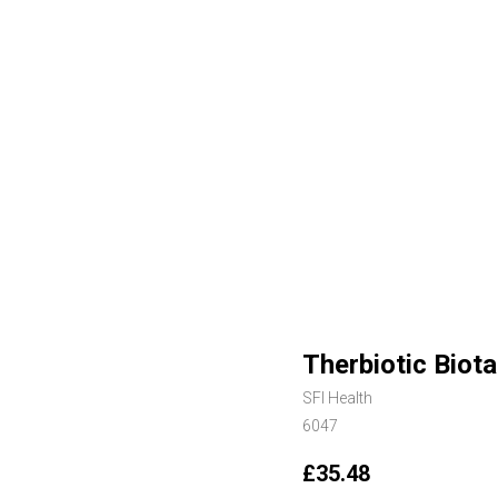
Therbiotic Biot
SFI Health
6047
£
35.48