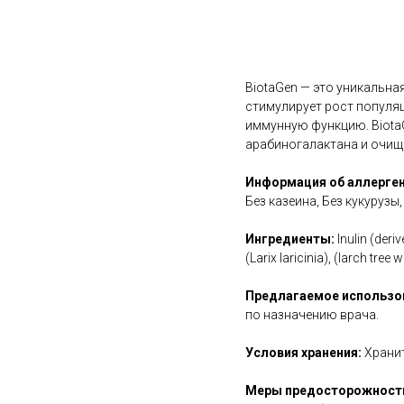
В корзину
BiotaGen — это уникальн
стимулирует рост популя
иммунную функцию. Biota
арабиногалактана и очищ
Информация об аллерген
Без казеина, Без кукурузы,
Ингредиенты:
Inulin (der
(Larix laricinia), (larch tre
Предлагаемое использо
по назначению врача.
Условия хранения:
Хранит
Меры предосторожност