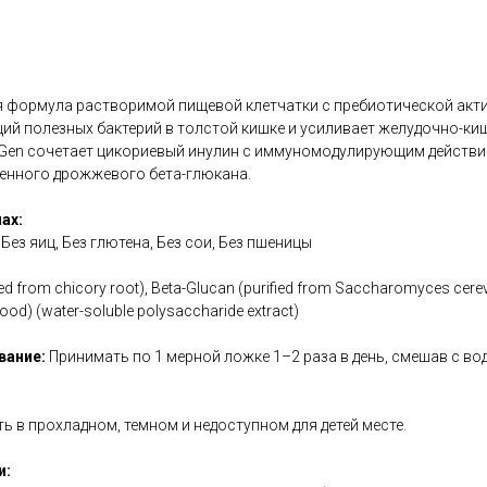
ая формула растворимой пищевой клетчатки с пребиотической акт
ций полезных бактерий в толстой кишке и усиливает желудочно-к
Gen сочетает цикориевый инулин с иммуномодулирующим действи
енного дрожжевого бета-глюкана.
ах:
 Без яиц, Без глютена, Без сои, Без пшеницы
ived from chicory root), Beta-Glucan (purified from Saccharomyces cere
e wood) (water-soluble polysaccharide extract)
вание:
Принимать по 1 мерной ложке 1–2 раза в день, смешав с во
ь в прохладном, темном и недоступном для детей месте.
и: