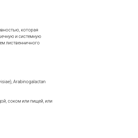
ивностью, которая
ишечную и системную
ем лиственничного
visiae), Arabinogalactan
дой, соком или пищей, или