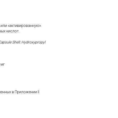
т или «активированную»
вых кислот.
 Capsule Shell: Hydroxypropyl
 мг
ленных в Приложении II