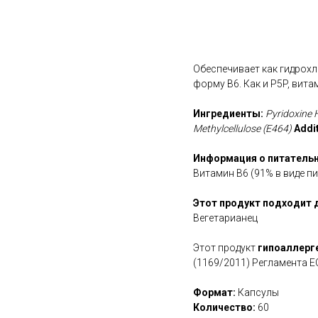
В корзину
Обеспечивает как гидрохл
форму B6. Как и P5P, вит
Ингредиенты:
Pyridoxine H
Methylcellulose (E464)
Addi
Информация о питательн
Витамин B6 (91% в виде п
Этот продукт подходит 
Вегетарианец
Этот продукт
гипоаллерг
(1169/2011) Регламента Е
Формат:
Капсулы
Количество:
60