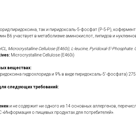
орид пиридоксина, так и пиридоксаль-5-фосфат (P-5-P), кофермен
амин B6 участвует в метаболизме аминокислот, липидов и нуклеино
CL, Microcrystalline Cellulose (E460i), L-leucine, Pyridoxal-5’-Phosphate.
tives:
Microcrystalline Cellulose (E460i)
ых веществах:
иридоксина гидрохлорида и 9% в виде пиридоксаль-5’-фосфата) 275
для следующих требований:
енен
и не содержит ни одного из 14 основных аллергенов, перечис
С «Информация о пищевых продуктах для потребителей».