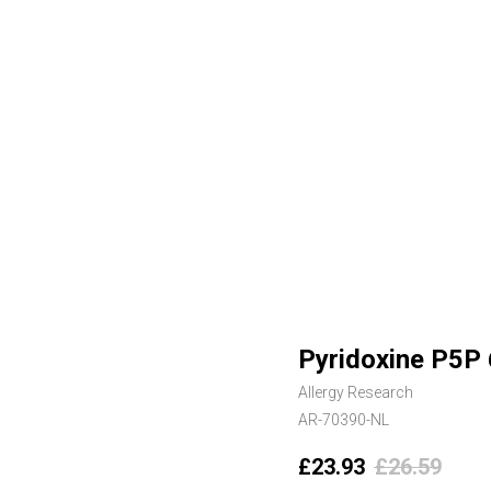
Pyridoxine P5P 
Allergy Research
AR-70390-NL
£
23.93
£
26.59