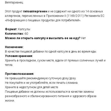
Вегетарианец
Этот продукт
гипоаллергенен
и не содержит ни одного из 14 основных
аллергенов, перечисленных в Приложении II (1169/2011) Регламента ЕС
«Информация о пищевых продуктах для потребителей».
Формат:
Капсулы
Количество:
60
Можно ли открыть капсулу и высыпать ее на еду?
Нет
Назначение:
В качестве пищевой добавки по одной капсуле в день во время еды.
Условия хранения:
Хранить в прохладном, сухом месте, вдали от прямых солнечных лучей и
тепла.
Противопоказания:
Не превышайте рекомендуемую суточную дозу/дозу.
Не покупайте и не употребляйте, если печать сломана.
Храните в недоступном для детей месте
Пищевые добавки не должны использоваться в качестве замены
разнообразного и сбалансированного питания и здорового образа
жизни.
https://naturaldispensary.co.uk/products/Zinc_Picolinate_60_s-4556-