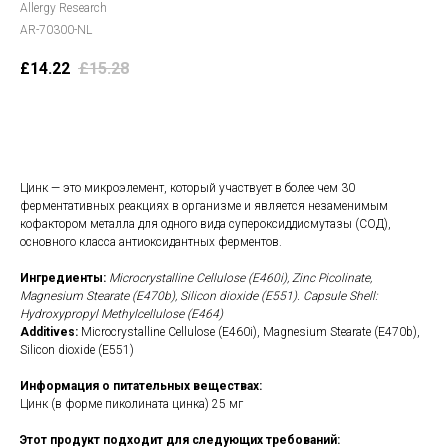
Allergy Research
AR-70300-NL
£
14.22
£
15.28
В корзину
Цинк — это микроэлемент, который участвует в более чем 30
ферментативных реакциях в организме и является незаменимым
кофактором металла для одного вида супероксиддисмутазы (СОД),
основного класса антиоксидантных ферментов.
Ингредиенты:
Microcrystalline Cellulose (E460i), Zinc Picolinate,
Magnesium Stearate (E470b), Silicon dioxide (E551). Capsule Shell:
Hydroxypropyl Methylcellulose (E464)
Additives:
Microcrystalline Cellulose (E460i), Magnesium Stearate (E470b),
Silicon dioxide (E551)
Информация о питательных веществах:
Цинк (в форме пиколината цинка) 25 мг
Этот продукт подходит для следующих требований: