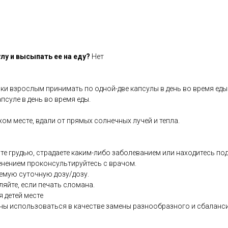
лу и высыпать ее на еду?
Нет
ки взрослым принимать по одной-две капсулы в день во время еды
апсуле в день во время еды.
хом месте, вдали от прямых солнечных лучей и тепла.
те грудью, страдаете каким-либо заболеванием или находитесь по
енением проконсультируйтесь с врачом.
емую суточную дозу/дозу.
ляйте, если печать сломана.
я детей месте
ны использоваться в качестве замены разнообразного и сбаланс