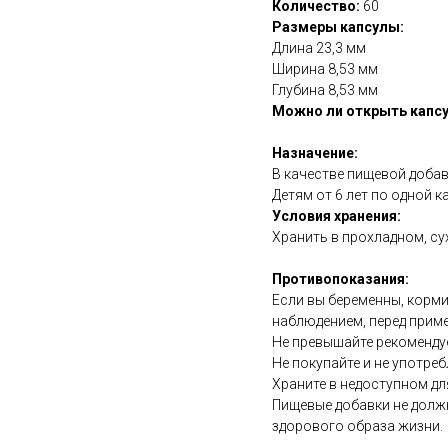
Количество:
60
Размеры капсулы:
Длина 23,3 мм
Ширина 8,53 мм
Глубина 8,53 мм
Можно ли открыть капсу
Назначение:
В качестве пищевой добав
Детям от 6 лет по одной к
Условия хранения:
Хранить в прохладном, су
Противопоказания:
Если вы беременны, корми
наблюдением, перед прим
Не превышайте рекоменду
Не покупайте и не употреб
Храните в недоступном дл
Пищевые добавки не долж
здорового образа жизни.