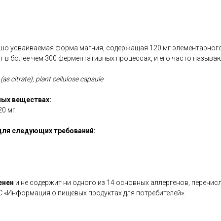
шо усваиваемая форма магния, содержащая 120 мг элементарного 
 в более чем 300 ферментативных процессах, и его часто называю
s citrate), plant cellulose capsule
ых веществах:
20 мг
для следующих требований:
енен
и не содержит ни одного из 14 основных аллергенов, перечис
С «Информация о пищевых продуктах для потребителей».