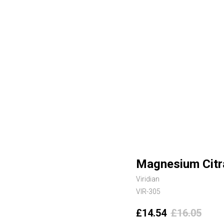
Magnesium Citra
Viridian
VIR-305
£
14.54
£
16.05